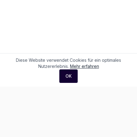
Diese Website verwendet Cookies für ein optimales
Nutzererlebnis.
Mehr erfahren
OK
F. + M. Konstantin Logistik AG
Äussere Luzernerstrasse 21