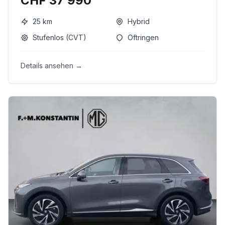
CHF 37’990
25
km
Hybrid
Stufenlos (CVT)
Oftringen
Details ansehen →