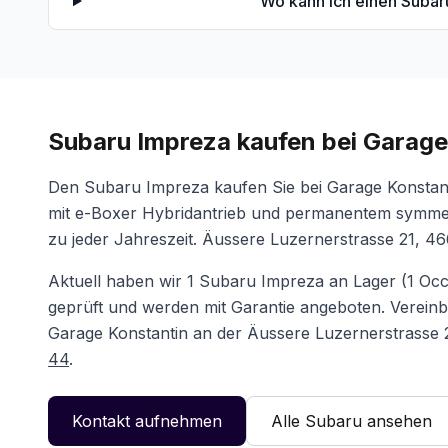
Wo kann ich einen Subar
Subaru Impreza
kaufen bei
Garage
Den Subaru Impreza kaufen Sie bei Garage Konstant
mit e-Boxer Hybridantrieb und permanentem symmetr
zu jeder Jahreszeit. Äussere Luzernerstrasse 21, 46
Aktuell haben wir
1
Subaru Impreza
an Lager
(
1
Occ
geprüft und werden mit Garantie angeboten. Vereinb
Garage Konstantin
an der
Äussere Luzernerstrasse 
44
.
Kontakt aufnehmen
Alle
Subaru
ansehen