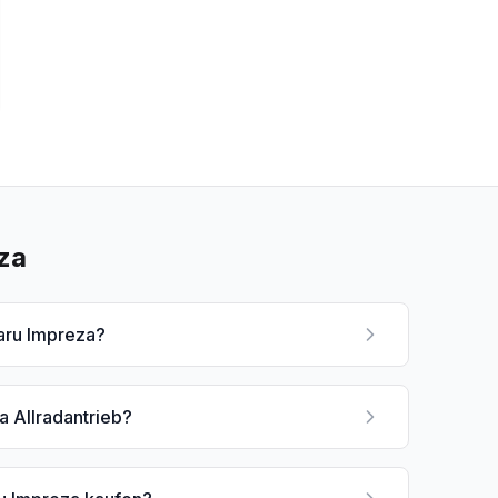
za
aru Impreza?
a Allradantrieb?