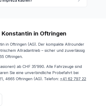
u Impreza kaufen?
 Konstantin
in Oftringen
in in Oftringen (AG). Der kompakte Allrounder
ischem Allradantrieb – sicher und zuverlässig
65 Oftringen.
asionen
)
ab CHF 35’990
. Alle Fahrzeuge sind
aren Sie eine unverbindliche Probefahrt bei
21
, 4665 Oftringen (AG). Telefon:
+41 62 797 22