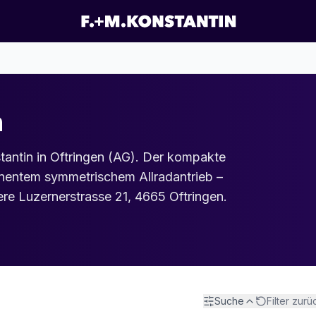
n
antin in Oftringen (AG). Der kompakte
anentem symmetrischem Allradantrieb –
ere Luzernerstrasse 21, 4665 Oftringen.
Suche
Filter zur