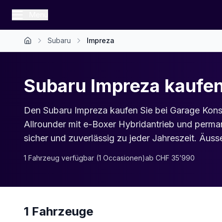
Menü
Subaru
Impreza
Subaru Impreza kaufe
Den Subaru Impreza kaufen Sie bei Garage Konst
Allrounder mit e-Boxer Hybridantrieb und perm
sicher und zuverlässig zu jeder Jahreszeit. Äuss
1
Fahrzeug
verfügbar
(
1
Occasionen
)
ab
CHF 35’990
1
Fahrzeuge