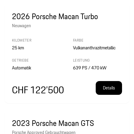
2026 Porsche Macan Turbo
Neuwagen
KILOMETER
FARBE
25
km
Vulkananthrazitmetallic
GETRIEBE
LEISTUNG
Automatik
639 PS / 470 kW
CHF 122’500
Details
2023 Porsche Macan GTS
Porsche Approved Gebrauchtwagen