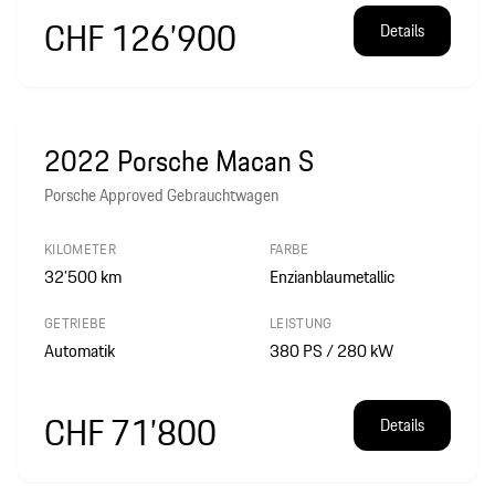
CHF 126’900
Details
2022 Porsche Macan S
Porsche Approved Gebrauchtwagen
KILOMETER
FARBE
32’500
km
Enzianblaumetallic
GETRIEBE
LEISTUNG
Automatik
380 PS / 280 kW
CHF 71’800
Details