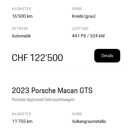
KILOMETER
FARBE
16’500
km
Kreide (grau)
GETRIEBE
LEISTUNG
Automatik
441 PS / 324 kW
CHF 122’500
Details
2023 Porsche Macan GTS
Porsche Approved Gebrauchtwagen
KILOMETER
FARBE
11’755
km
Vulkangraumetallic