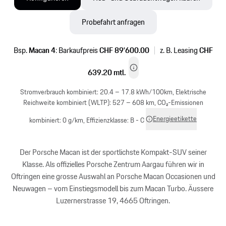
Probefahrt anfragen
Bsp.
Macan 4
:
Barkaufpreis
CHF 89’600.00
|
z. B. Leasing
CHF
639.20
mtl.
Stromverbrauch kombiniert:
20.4 – 17.8 kWh/100km
, Elektrische
Reichweite kombiniert (WLTP):
527 – 608 km
, CO₂-Emissionen
Energieetikette
kombiniert:
0 g/km
, Effizienzklasse:
B - C
Der Porsche Macan ist der sportlichste Kompakt-SUV seiner
Klasse. Als offizielles Porsche Zentrum Aargau führen wir in
Oftringen eine grosse Auswahl an Porsche Macan Occasionen und
Neuwagen – vom Einstiegsmodell bis zum Macan Turbo. Äussere
Luzernerstrasse 19, 4665 Oftringen.