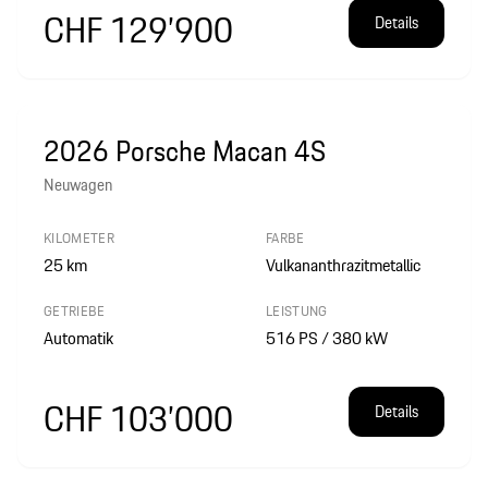
CHF 129’900
Details
2026 Porsche Macan 4S
Neuwagen
KILOMETER
FARBE
25
km
Vulkananthrazitmetallic
GETRIEBE
LEISTUNG
Automatik
516 PS / 380 kW
CHF 103’000
Details