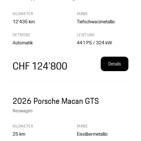
KILOMETER
FARBE
12’435
km
Tiefschwarzmetallic
GETRIEBE
LEISTUNG
Automatik
441 PS / 324 kW
CHF 124’800
Details
2026 Porsche Macan GTS
Neuwagen
KILOMETER
FARBE
25
km
Eissilbermetallic