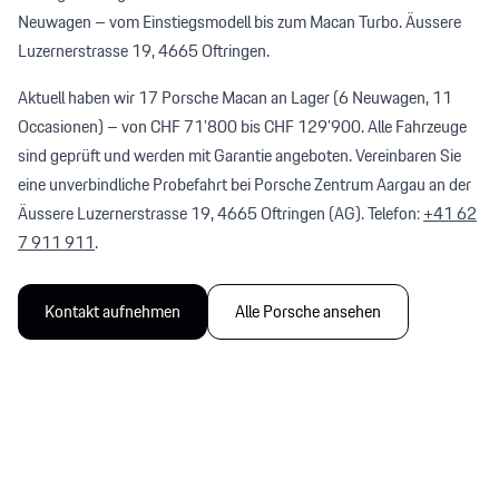
Neuwagen – vom Einstiegsmodell bis zum Macan Turbo. Äussere
Luzernerstrasse 19, 4665 Oftringen.
Aktuell haben wir
17
Porsche Macan
an Lager
(
6
Neuwagen
,
11
Occasionen
)
– von CHF 71’800 bis CHF 129’900
. Alle Fahrzeuge
sind geprüft und werden mit Garantie angeboten. Vereinbaren Sie
eine unverbindliche Probefahrt bei
Porsche Zentrum Aargau
an der
Äussere Luzernerstrasse 19
, 4665 Oftringen (AG). Telefon:
+41 62
7 911 911
.
Kontakt aufnehmen
Alle
Porsche
ansehen