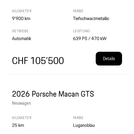
KILOMETER
FARBE
9’900
km
Tiefschwarzmetallic
GETRIEBE
LEISTUNG
Automatik
639 PS / 470 kW
CHF 105’500
Details
2026 Porsche Macan GTS
Neuwagen
KILOMETER
FARBE
25
km
Luganoblau