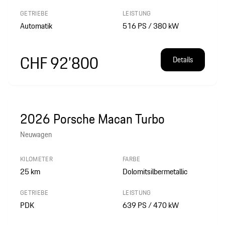
GETRIEBE
LEISTUNG
Automatik
516 PS / 380 kW
CHF 92’800
Details
2026 Porsche Macan Turbo
Neuwagen
KILOMETER
FARBE
25
km
Dolomitsilbermetallic
GETRIEBE
LEISTUNG
PDK
639 PS / 470 kW