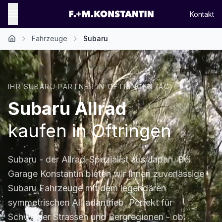
Kontakt
Fahrzeuge
Subaru
Startseite
IHR SUBARU PARTNER IN OFTRINGEN (AG)
Subaru Allrad
kaufen in Oftringen
Subaru - der Allrad-Spezialist aus Japan. Bei
Garage Konstantin bieten wir Ihnen zuverlässige
Subaru Fahrzeuge mit dem legendären
symmetrischen Allradantrieb. Perfekt für
Schweizer Strassen und Bergregionen - ob