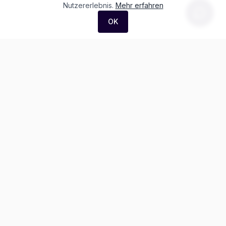
Nutzererlebnis.
Mehr erfahren
OK
F. + M. Konstantin Logistik AG
Äussere Luzernerstrasse 21
4665 Oftringen
Weitere Ausstellung:
Helblingstrasse 1
4852 Rothrist
Ausstellung ohne Beratung vor Ort
Telefon:
+41 62 797 22 44
WhatsApp:
+41 62 797 79 56
info@garagekonstantin.ch