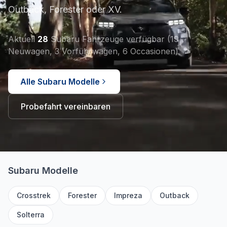
Outback, Forester oder XV.
Aktuell
28
Subaru Fahrzeuge verfügbar
(
19
Neuwagen, 3 Vorführwagen, 6 Occasionen
)
Alle Subaru Modelle
Probefahrt vereinbaren
Subaru
Modelle
Crosstrek
Forester
Impreza
Outback
Solterra