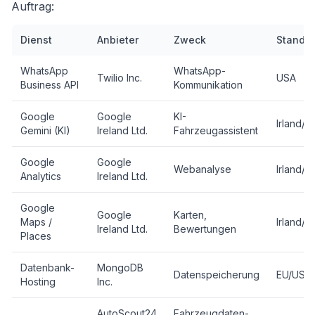
Auftrag:
Dienst
Anbieter
Zweck
Standor
WhatsApp
WhatsApp-
Twilio Inc.
USA
Business API
Kommunikation
Google
Google
KI-
Irland/
Gemini (KI)
Ireland Ltd.
Fahrzeugassistent
Google
Google
Webanalyse
Irland/
Analytics
Ireland Ltd.
Google
Google
Karten,
Maps /
Irland/
Ireland Ltd.
Bewertungen
Places
Datenbank-
MongoDB
Datenspeicherung
EU/USA
Hosting
Inc.
AutoScout24
Fahrzeugdaten-