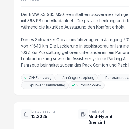
Der BMW X3 G45 M50i vermittelt ein souveränes Fahrgefüh
mit 398 PS und Allradantrieb. Die präzise Lenkung und d
während die luxuriöse Ausstattung den Komfort erhöht.
Dieses Schweizer Occasionsfahrzeug vom Jahrgang 2025 
von 4'640 km. Die Lackierung in sophistograu brillant me
1037. Zur Ausstattung gehören unter anderem ein Panor
Lenkradheizung sowie die Assistenzsysteme Parking Assis
Fahrzeug beinhaltet zudem das Pack Comfort und Pack I
CH-Fahrzeug
Anhängerkupplung
Panoramadac
Spurwechselwarnung
Surround-View
Erstzulassung
Treibstoff
12.2025
Mild-Hybrid
(Benzin)