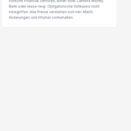
Porsche Financial Services, BANK-now, Cembra Money
Bank oder lease-teq). Obligatorische Vollkasko nicht
inbegriffen. Alle Preise verstehen sich inkl. MwSt.
Änderungen und Irrtümer vorbehalten.