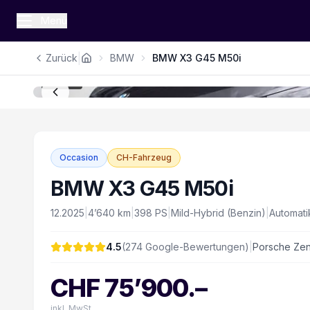
Menü
|
Zurück
BMW
BMW X3 G45 M50i
1
/
14
Occasion
CH-Fahrzeug
BMW X3 G45 M50i
12.2025
|
4’640
km
|
398
PS
|
Mild-Hybrid (Benzin)
|
Automati
4.5
(
274
Google-Bewertungen)
|
Porsche Zent
CHF
75’900
.–
inkl. MwSt.