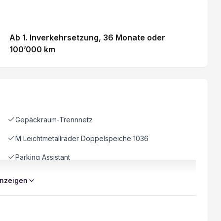
Ab 1. Inverkehrsetzung
, 36 Monate
oder
100’000 km
Gepäckraum-Trennnetz
M Leichtmetallräder Doppelspeiche 1036
Parking Assistant
Active Guard
nzeigen
Park Distance Control PDC vorn und hinten
Servotronic