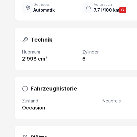
Getriebe
Verbrauch
Automatik
7.7 l/100 km
G
Technik
Hubraum
Zylinder
2’998 cm³
6
Fahrzeughistorie
Zustand
Neupreis
Occasion
-