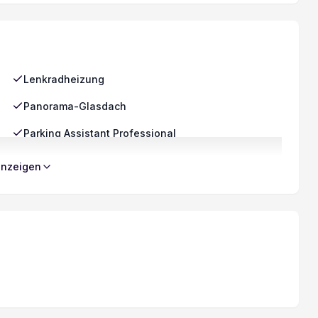
Automatische Heckklappenbetätigung
M-Sportfahrwerk
Diebstahlwarnanlage
Lenkradheizung
Sitzheizung für Fahrer und Beifahrer
Panorama-Glasdach
Komfortzugang
Parking Assistant Professional
Velours-Fussmatten
Driving Assistant Professional
anzeigen
Keine Gewähr auf die Angaben der
Serienausstattungen
Dynamische Stabilitäts-Control DSC
Digital audio DAB-Tuner
Hochglanz Shadow-Line
Ambientebeleuchtung