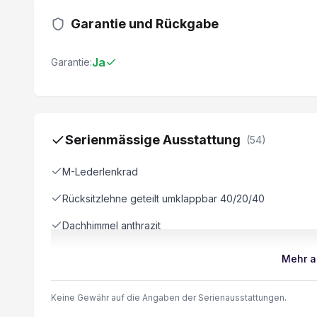
Garantie und Rückgabe
Ja
Garantie:
Serienmässige Ausstattung
(
54
)
M-Lederlenkrad
Rücksitzlehne geteilt umklappbar 40/20/40
Dachhimmel anthrazit
Geschwindigkeitsregelung mit Bremsfunktion
Mehr a
Kindersitzbefestigung Isofix
Keine Gewähr auf die Angaben der Serienausstattungen.
HiFi-Lautsprechersystem