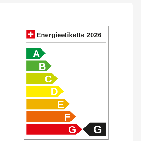
Durchladesystem
Interieurleisten Aluminium Feinschliff
Seitenairbag für Fahrer und Beifahrer
Energieetikette
2026
Sportsitze für Fahrer und Beifahrer
A
M Exterieurumfänge in Wagenfarbe
B
Lehnenbreitenverstellung
C
Regensensor und automatische Fahrlichtsicherung
Fernlichtassistent
D
Innen- und Aussenspiegel automatisch abblendbar
E
Sonnenschutzverglasung
F
G
G