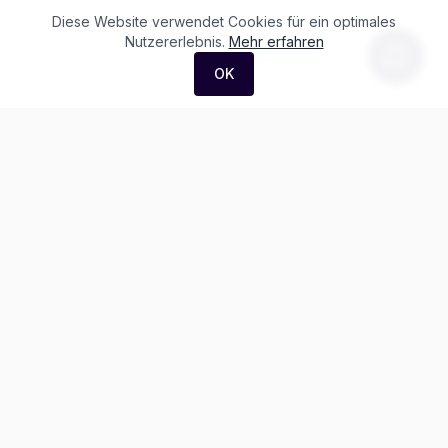
Diese Website verwendet Cookies für ein optimales
Nutzererlebnis.
Mehr erfahren
OK
F. + M. Konstantin Logistik AG
Äussere Luzernerstrasse 21
4665 Oftringen
Weitere Ausstellung:
Helblingstrasse 1
4852 Rothrist
Ausstellung ohne Beratung vor Ort
Telefon:
+41 62 797 22 44
WhatsApp:
+41 62 797 79 56