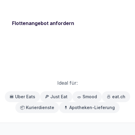
günstig im Betrieb.
Flottenangebot anfordern
Verfügbare Fahrzeuge
Ideal für:
🍔
Uber Eats
🍕
Just Eat
🥗
Smood
🍜
eat.ch
📦
Kurierdienste
💊
Apotheken-Lieferung