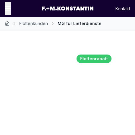
Kontakt
Flottenkunden
MG für Lieferdienste
Flottenangebot für Lieferdienste
Flottenrabatt
MG Elektrofahrzeuge
für Lieferdienste
Ob Essenslieferung, Kurierdienst oder
Apothekenlieferung - MG Elektroautos sind
die wirtschaftlichste Wahl für Ihre
Lieferflotte. Kompakt, wendig und extrem