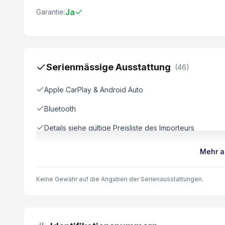
Ja
Garantie:
Serienmässige Ausstattung
(
46
)
Apple CarPlay & Android Auto
Bluetooth
Details siehe gültige Preisliste des Importeurs
Aussenspiegel elektrisch beheizbar
Mehr a
Licht und Regensensor
Keine Gewähr auf die Angaben der Serienausstattungen.
LED-Scheinwerfer
Sitzheizung
Heckdoppelflügeltüren 180°