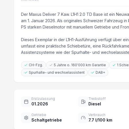
Der Maxus Deliver 7 Kaw. L1H1 2.0 TD Base ist ein Neuw
am 1. Januar 2026. Als originales Schweizer Fahrzeug i
PS starken Dieselmotor mit manuellem Getriebe und Fron
Dieses Exemplar in der L1H1-Ausführung verfügt über ei
umfasst eine praktische Schiebetüre, eine Rückfahrkam
Assistenzsysteme wie der Spurhalte- und wechselassis
CH-Fzg.
5 Jahre o. 160'000 km Garantie
1 Schi
Spurhalte- und wechselassistent
DAB+
Erstzulassung
Treibstoff
01.2026
Diesel
Getriebe
Verbrauch
Schaltgetriebe
7.7 l/100 km