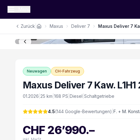
Menü
|
Zurück
Maxus
Deliver 7
Maxus Deliver 7 Ka
1
/
16
Neuwagen
CH-Fahrzeug
Maxus Deliver 7 Kaw. L1H1
01.2026
|
25
km
|
168
PS
|
Diesel
|
Schaltgetriebe
4.5
(
144
Google-Bewertungen)
|
F. + M. Konst
CHF
26’990
.–
inkl. MwSt.