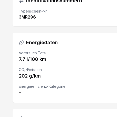
Identifikationsnummern
Lenkrad verstellbar
Typenschein-Nr.
3MR296
Beifahrer Doppelsitzbank
Lenkrad beheizbar
Spurwechselassistent
Energiedaten
Feststellbremse elektrisch
Verbrauch Total
7.7 l/100 km
Rückfahrwarner
Geschwindigkeitsregelanlage
CO₂-Emission
202 g/km
Müdigkeitswarner
Energieeffizienz-Kategorie
eCall
-
Airbag Fahrer und Beifahrerseite
Rückfahrkamera