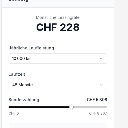
Monatliche Leasingrate
CHF
228
Jährliche Laufleistung
10’000
km
Laufzeit
48
Monate
Sonderzahlung
CHF
5’398
CHF
0
CHF
8’367