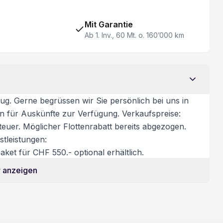
Garantie 5 Jahre/ 160'000 km
Spurverlassenswarnung
Mit Garantie
Ab 1. Inv., 60 Mt. o. 160’000 km
Keine Gewähr auf die Angaben der Serienausstattung
Parksensor vorne und hinten
ug. Gerne begrüssen wir Sie persönlich bei uns in
on für Auskünfte zur Verfügung. Verkaufspreise:
euer. Möglicher Flottenrabatt bereits abgezogen.
tleistungen:
ket für CHF 550.- optional erhältlich.
 anzeigen
htigung/Probefahrt: