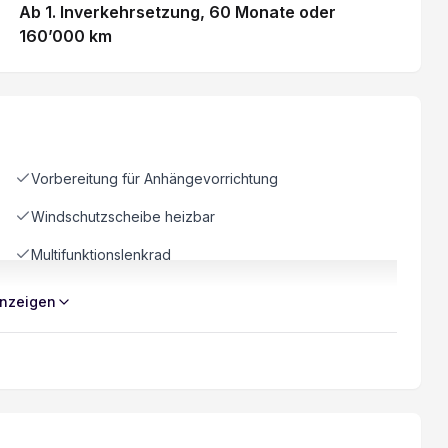
Ab 1. Inverkehrsetzung
, 60 Monate
oder
160’000 km
Vorbereitung für Anhängevorrichtung
Windschutzscheibe heizbar
Multifunktionslenkrad
USB-C Anschluss
nzeigen
Digitaler Innenspiegel
Automatische Notbremsung
Touchscreen
Verkehrsschild-Erkennungssystem