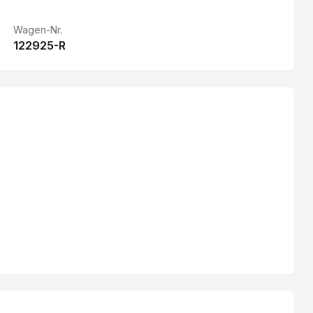
LED Tagfahrlicht
Wagen-Nr.
122925-R
ESP Elektronisches Stabilitätsprogramm
DAB+ (Digitaler Radioempfang)
Nebelscheinwerfer
Trennwand mit Fenster
Reifendruckkontrolle
Ersatzrad
Klimaautomat
Spurhalteassistent
Elektrische Fensterheber
Keyless Zugang/ Starten