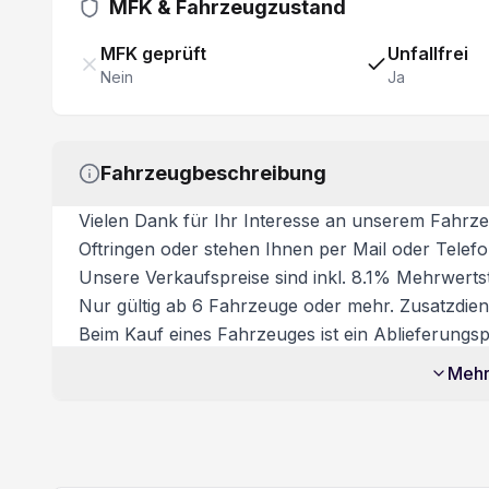
Kollisionswarner
MFK & Fahrzeugzustand
Seiten- und Kopfairbag vorn
MFK geprüft
Unfallfrei
Nein
Ja
Totwinkel-Assistent
Schiebetüre rechts verblecht
Fahrzeugbeschreibung
Vielen Dank für Ihr Interesse an unserem Fahrze
Oftringen oder stehen Ihnen per Mail oder Telef
Unsere Verkaufspreise sind inkl. 8.1% Mehrwertst
Nur gültig ab 6 Fahrzeuge oder mehr. Zusatzdiens
Beim Kauf eines Fahrzeuges ist ein Ablieferungspa
Dieses beinhaltet:
Mehr
- Volltanken
- Vignette
- Fahrzeugaufbereitung
- Garantie bei Kauf des Ablieferungspakets Besic