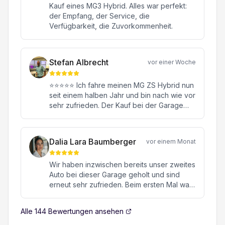
Kauf eines MG3 Hybrid. Alles war perfekt:
der Empfang, der Service, die
Verfügbarkeit, die Zuvorkommenheit.
Stefan Albrecht
vor einer Woche
⭐⭐⭐⭐⭐ Ich fahre meinen MG ZS Hybrid nun
seit einem halben Jahr und bin nach wie vor
sehr zufrieden. Der Kauf bei der Garage
Konstantin in Oftringen war von Anfang bis
Ende eine rundum positive Erfahrung.
Besonders hervorheben möchte ich meinen
Dalia Lara Baumberger
vor einem Monat
Verkaufsberater Herrn Janick Moor. Er hat
mich kompetent, ehrlich und ohne jeglichen
Wir haben inzwischen bereits unser zweites
Verkaufsdruck beraten. Mit seiner
Auto bei dieser Garage geholt und sind
freundlichen, engagierten und
erneut sehr zufrieden. Beim ersten Mal war
sympathischen Art hat er sich viel Zeit für all
es ein hochwertiger Sportwagen, beim
meine Fragen genommen und dafür
zweiten Mal ein MG. Beide Male verlief die
gesorgt, dass ich mich jederzeit bestens
Alle
144
Bewertungen ansehen
gesamte Abwicklung von Anfang bis Ende
aufgehoben gefühlt habe. Auch nach dem
absolut reibungslos, professionell und