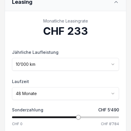
Leasing
Sie mit uns Kontakt auf. Die effektive
Reifendruckkontrolle
Ausstattung kann von der publizierten
Ausstattung abweichen. Irrtümer und
Monatliche Leasingrate
USB-C Anschluss
Zwischenverkauf vorbehalten.
CHF
233
Windschutzscheibe heizbar
Jährliche Laufleistung
Spurwechselassistent
10’000
km
Touchscreen
Laufzeit
ESP Elektronisches Stabilitätsprogramm
48
Monate
Sonderzahlung
CHF
5’490
CHF
0
CHF
8’784