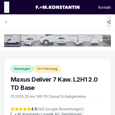
Kontakt
1
/
14
Vergrössern
Neuwagen
CH-Fahrzeug
Maxus Deliver 7 Kaw. L2H1 2.0
TD Base
01.2026
|
25
km
|
148
PS
|
Diesel
|
Schaltgetriebe
4.5
(
144
Google-Bewertungen)
|
F. + M. Konstantin Logistik AG
Geschlossen