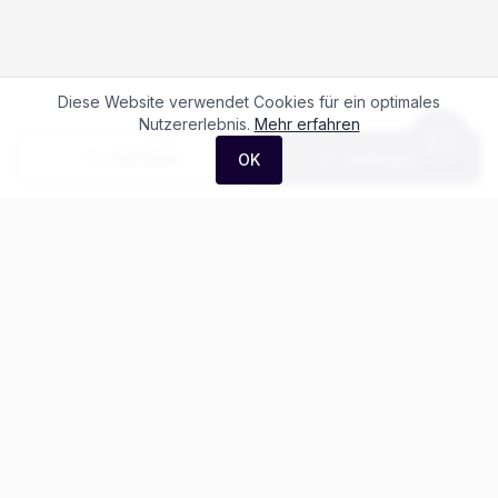
Diese Website verwendet Cookies für ein optimales
Nutzererlebnis.
Mehr erfahren
Anrufen
Anfrage
OK
Häufige Fragen zum
Maxus Deliver 7
Kaw. L2H1 2.0 TD Base
Was kostet der Maxus Deliver 7 Kaw. L2H1
2.0 TD Base?
Gibt es Leasing für den Maxus Deliver 7?