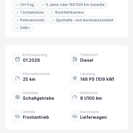
CH-Fzg.
5 Jahre oder 160'000 km Garantie
1 Schiebetüre
Rückfahrkamera
Parksensoren
Spurhalte- und wechselassistent
DAB+
Erstzulassung
Treibstoff
01.2026
Diesel
Kilometerstand
Leistung
25 km
148 PS (109 kW)
Getriebe
Verbrauch
Schaltgetriebe
8 l/100 km
Antrieb
Karosserie
Frontantrieb
Lieferwagen