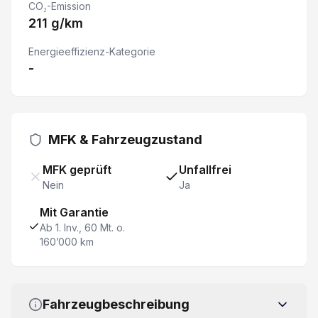
CO₂-Emission
211 g/km
Keyless Zugang/ Starten
Energieeffizienz-Kategorie
-
Details siehe gültige Preisliste des Importeurs
Verkehrsschild-Erkennungssystem
MFK & Fahrzeugzustand
Rückfahrwarner
MFK geprüft
Unfallfrei
Totwinkel-Assistent
Nein
Ja
Mit Garantie
Parksensor vorne und hinten
Ab 1. Inv., 60 Mt. o.
160’000 km
Keine Gewähr auf die Angaben der Serienausstattung
Bluetooth
Fahrzeugbeschreibung