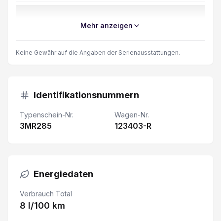
LED-Scheinwerfer
Mehr anzeigen
Kollisionswarner
Keine Gewähr auf die Angaben der Serienausstattungen.
Spurhalteassistent
Nebelscheinwerfer
Identifikationsnummern
Typenschein-Nr.
Wagen-Nr.
Klimaautomat
3MR285
123403-R
Müdigkeitswarner
Aussenspiegel elektrisch beheizbar
Energiedaten
Seiten- und Kopfairbag vorn
Verbrauch Total
8 l/100 km
Lenkrad verstellbar