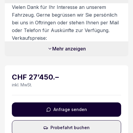
Beifahrer Doppelsitzbank
Vielen Dank für Ihr Interesse an unserem
Fahrzeug. Gerne begrüssen wir Sie persönlich
Heckdoppelflügeltüren 180°
bei uns in Oftringen oder stehen Ihnen per Mail
oder Telefon für Auskünfte zur Verfügung.
eCall
Verkaufspreise:
Unsere Verkaufspreise sind inkl. 8.1%
LED Tagfahrlicht
Mehr anzeigen
Mehrwertsteuer. Möglicher Flottenrabatt bereits
abgezogen. Nur gültig ab 6 Fahrzeuge oder
Rückfahrkamera
mehr. Zusatzdienstleistungen:
CHF
27’450
.–
Beim Kauf eines Fahrzeuges ist ein
Airbag Fahrer und Beifahrerseite
Ablieferungspaket für CHF 550.- optional
inkl. MwSt.
erhältlich.
Feststellbremse elektrisch
Dieses beinhaltet:
- Volltanken
Fahrersitz 8-fach verstellbar/ Armlehne
Anfrage senden
- Vignette
- Fahrzeugaufbereitung
Elektrische Fensterheber
Probefahrt buchen
- Garantie bei Kauf des Ablieferungspakets