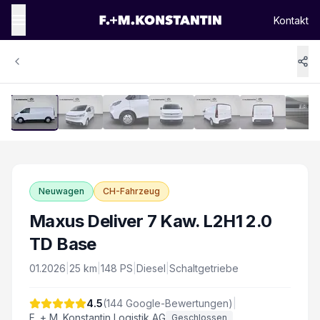
Kontakt
1
/
14
Vergrössern
Neuwagen
CH-Fahrzeug
Maxus Deliver 7 Kaw. L2H1 2.0
TD Base
01.2026
|
25
km
|
148
PS
|
Diesel
|
Schaltgetriebe
4.5
(
144
Google-Bewertungen)
|
F. + M. Konstantin Logistik AG
Geschlossen