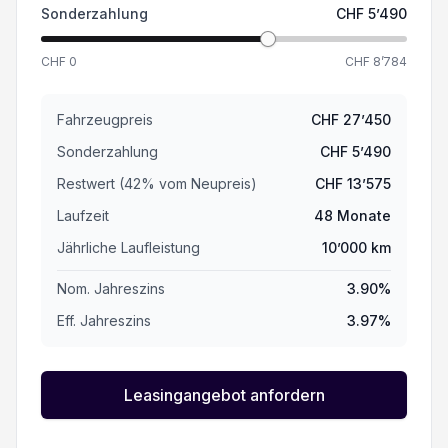
Sonderzahlung
CHF
5’490
CHF
0
CHF
8’784
Fahrzeugpreis
CHF
27’450
Sonderzahlung
CHF
5’490
Restwert (
42
%
vom Neupreis
)
CHF
13’575
Laufzeit
48
Monate
Jährliche Laufleistung
10’000
km
Nom. Jahreszins
3.90
%
Eff. Jahreszins
3.97
%
Leasingangebot anfordern