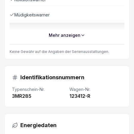
Müdigkeitswarner
ESP Elektronisches Stabilitätsprogramm
Mehr anzeigen
Keyless Zugang/ Starten
Keine Gewähr auf die Angaben der Serienausstattungen.
Elektrische Fensterheber
Nebelscheinwerfer
Identifikationsnummern
Typenschein-Nr.
Wagen-Nr.
Lenkrad verstellbar
3MR285
123412-R
Automatische Notbremsung
Heckdoppelflügeltüren 180°
Energiedaten