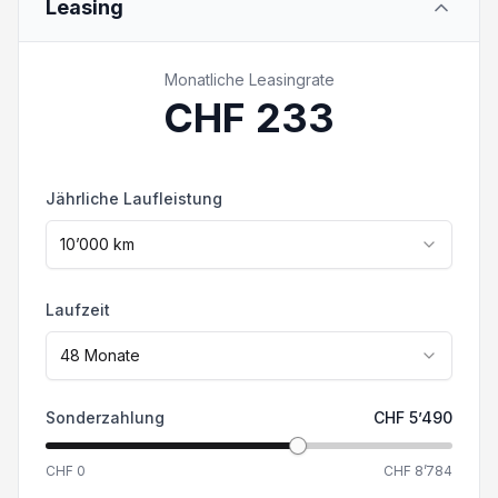
Leasing
Sie mit uns Kontakt auf. Die effektive
Heckdoppelflügeltüren 180°
Ausstattung kann von der publizierten
Ausstattung abweichen. Irrtümer und
Monatliche Leasingrate
USB-C Anschluss
Zwischenverkauf vorbehalten.
CHF
233
Feststellbremse elektrisch
Jährliche Laufleistung
Klimaautomat
10’000
km
Vorbereitung für Anhängevorrichtung
Laufzeit
Geschwindigkeitsregelanlage
48
Monate
Sonderzahlung
CHF
5’490
CHF
0
CHF
8’784