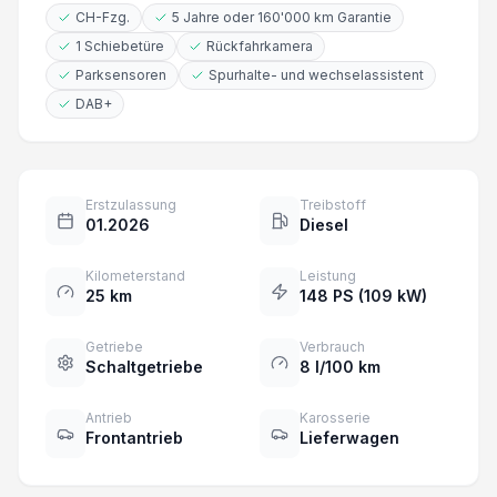
CH-Fzg.
5 Jahre oder 160'000 km Garantie
1 Schiebetüre
Rückfahrkamera
Parksensoren
Spurhalte- und wechselassistent
DAB+
Erstzulassung
Treibstoff
01.2026
Diesel
Kilometerstand
Leistung
25 km
148 PS (109 kW)
Getriebe
Verbrauch
Schaltgetriebe
8 l/100 km
Antrieb
Karosserie
Frontantrieb
Lieferwagen