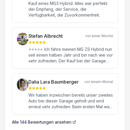
Kauf eines MG3 Hybrid. Alles war perfekt:
der Empfang, der Service, die
Verfügbarkeit, die Zuvorkommenheit.
Stefan Albrecht
vor einer Woche
⭐⭐⭐⭐⭐ Ich fahre meinen MG ZS Hybrid nun
seit einem halben Jahr und bin nach wie vor
sehr zufrieden. Der Kauf bei der Garage
Konstantin in Oftringen war von Anfang bis
Ende eine rundum positive Erfahrung.
Besonders hervorheben möchte ich meinen
Dalia Lara Baumberger
vor einem Monat
Verkaufsberater Herrn Janick Moor. Er hat
mich kompetent, ehrlich und ohne jeglichen
Wir haben inzwischen bereits unser zweites
Verkaufsdruck beraten. Mit seiner
Auto bei dieser Garage geholt und sind
freundlichen, engagierten und
erneut sehr zufrieden. Beim ersten Mal war
sympathischen Art hat er sich viel Zeit für all
es ein hochwertiger Sportwagen, beim
meine Fragen genommen und dafür
zweiten Mal ein MG. Beide Male verlief die
gesorgt, dass ich mich jederzeit bestens
Alle
144
Bewertungen ansehen
gesamte Abwicklung von Anfang bis Ende
aufgehoben gefühlt habe. Auch nach dem
absolut reibungslos, professionell und