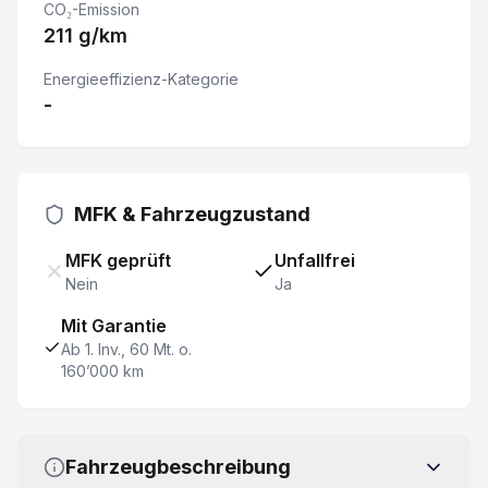
CO₂-Emission
211 g/km
Multifunktionslenkrad
Energieeffizienz-Kategorie
-
Apple CarPlay & Android Auto
Details siehe gültige Preisliste des Importeurs
MFK & Fahrzeugzustand
Spurhalteassistent
MFK geprüft
Unfallfrei
Reifendruckkontrolle
Nein
Ja
Mit Garantie
Keine Gewähr auf die Angaben der Serienausstattung
Ab 1. Inv., 60 Mt. o.
160’000 km
Spurverlassenswarnung
Nebelscheinwerfer
Fahrzeugbeschreibung