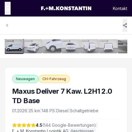
Kontakt
1
/
14
Vergrössern
Neuwagen
CH-Fahrzeug
Maxus Deliver 7 Kaw. L2H1 2.0
TD Base
01.2026
|
25
km
|
148
PS
|
Diesel
|
Schaltgetriebe
4.5
(
144
Google-Bewertungen)
|
F. + M. Konstantin Logistik AG
Geschlossen