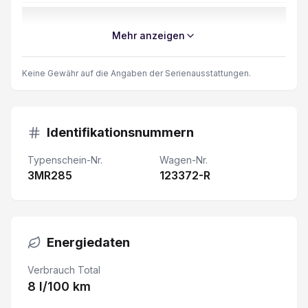
Schiebetüre rechts verblecht
Mehr anzeigen
Kollisionswarner
Keine Gewähr auf die Angaben der Serienausstattungen.
Müdigkeitswarner
Totwinkel-Assistent
Identifikationsnummern
Typenschein-Nr.
Wagen-Nr.
LED-Scheinwerfer
3MR285
123372-R
Elektrische Fensterheber
Garantie 5 Jahre/ 160'000 km
Energiedaten
Licht und Regensensor
Verbrauch Total
8 l/100 km
Windschutzscheibe heizbar