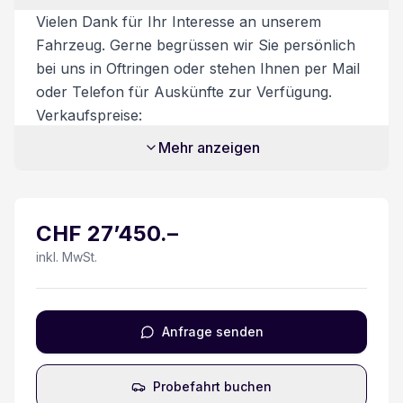
Automatische Notbremsung
Vielen Dank für Ihr Interesse an unserem
Fahrzeug. Gerne begrüssen wir Sie persönlich
Aussenspiegel elektrisch beheizbar
bei uns in Oftringen oder stehen Ihnen per Mail
oder Telefon für Auskünfte zur Verfügung.
Lenkrad verstellbar
Verkaufspreise:
Unsere Verkaufspreise sind inkl. 8.1%
Rückfahrkamera
Mehr anzeigen
Mehrwertsteuer. Möglicher Flottenrabatt bereits
abgezogen. Nur gültig ab 6 Fahrzeuge oder
Airbag Fahrer und Beifahrerseite
mehr. Zusatzdienstleistungen:
CHF
27’450
.–
Beim Kauf eines Fahrzeuges ist ein
Fahrersitz 8-fach verstellbar/ Armlehne
Ablieferungspaket für CHF 550.- optional
inkl. MwSt.
erhältlich.
Beifahrer Doppelsitzbank
Dieses beinhaltet:
- Volltanken
DAB+ (Digitaler Radioempfang)
Anfrage senden
- Vignette
- Fahrzeugaufbereitung
LED Tagfahrlicht
Probefahrt buchen
- Garantie bei Kauf des Ablieferungspakets