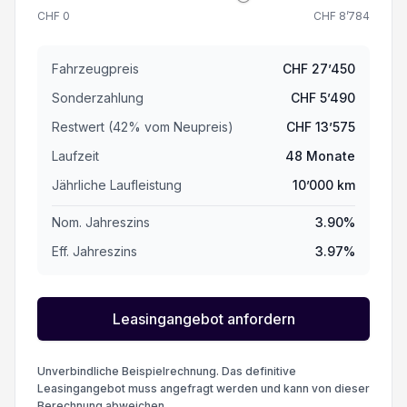
CHF
0
CHF
8’784
Fahrzeugpreis
CHF
27’450
Sonderzahlung
CHF
5’490
Restwert (
42
%
vom Neupreis
)
CHF
13’575
Laufzeit
48
Monate
Jährliche Laufleistung
10’000
km
Nom. Jahreszins
3.90
%
Eff. Jahreszins
3.97
%
Leasingangebot anfordern
Unverbindliche Beispielrechnung. Das definitive
Leasingangebot muss angefragt werden und kann von dieser
Berechnung abweichen.