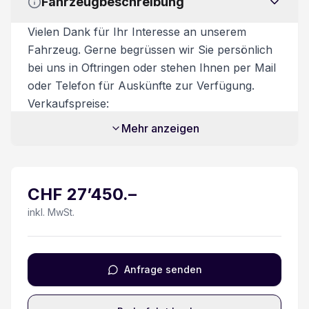
Fahrzeugbeschreibung
Fahrersitz 8-fach verstellbar/ Armlehne
Vielen Dank für Ihr Interesse an unserem
Fahrzeug. Gerne begrüssen wir Sie persönlich
LED Tagfahrlicht
bei uns in Oftringen oder stehen Ihnen per Mail
oder Telefon für Auskünfte zur Verfügung.
Spurverlassenswarnung
Verkaufspreise:
Unsere Verkaufspreise sind inkl. 8.1%
Keine Gewähr auf die Angaben der Serienausstattung
Mehr anzeigen
Mehrwertsteuer. Möglicher Flottenrabatt bereits
abgezogen. Nur gültig ab 6 Fahrzeuge oder
Totwinkel-Assistent
mehr. Zusatzdienstleistungen:
CHF
27’450
.–
Beim Kauf eines Fahrzeuges ist ein
Airbag Fahrer und Beifahrerseite
Ablieferungspaket für CHF 550.- optional
inkl. MwSt.
erhältlich.
Details siehe gültige Preisliste des Importeurs
Dieses beinhaltet:
- Volltanken
Rückfahrkamera
Anfrage senden
- Vignette
- Fahrzeugaufbereitung
USB-C Anschluss