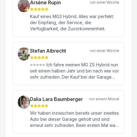
Arsène Rupin
vor einer Woche
Kauf eines MG3 Hybrid. Alles war perfekt:
der Empfang, der Service, die
Verfügbarkeit, die Zuvorkommenheit.
Stefan Albrecht
vor einer Woche
⭐⭐⭐⭐⭐ Ich fahre meinen MG ZS Hybrid nun
seit einem halben Jahr und bin nach wie vor
sehr zufrieden. Der Kauf bei der Garage
Konstantin in Oftringen war von Anfang bis
Ende eine rundum positive Erfahrung.
Besonders hervorheben möchte ich meinen
Dalia Lara Baumberger
vor einem Monat
Verkaufsberater Herrn Janick Moor. Er hat
mich kompetent, ehrlich und ohne jeglichen
Wir haben inzwischen bereits unser zweites
Verkaufsdruck beraten. Mit seiner
Auto bei dieser Garage geholt und sind
freundlichen, engagierten und
erneut sehr zufrieden. Beim ersten Mal war
sympathischen Art hat er sich viel Zeit für all
es ein hochwertiger Sportwagen, beim
meine Fragen genommen und dafür