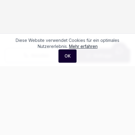
Diese Website verwendet Cookies für ein optimales
Nutzererlebnis.
Mehr erfahren
Anrufen
Anfrage
OK
Häufige Fragen zum
Maxus Deliver 7
Kaw. L2H1 2.0 TD Base
Was kostet der Maxus Deliver 7 Kaw. L2H1
2.0 TD Base?