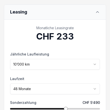
Wollen Sie Ihr Fahrzeug verkaufen? Nehmen
Sie mit uns Kontakt auf. Die effektive
Leasing
Geschwindigkeitsregelanlage
Ausstattung kann von der publizierten
Ausstattung abweichen. Irrtümer und
Rückfahrwarner
Zwischenverkauf vorbehalten.
Monatliche Leasingrate
CHF
233
Verkehrsschild-Erkennungssystem
Vorbereitung für Anhängevorrichtung
Jährliche Laufleistung
Bluetooth
10’000
km
Elektrische Fensterheber
Laufzeit
48
Monate
Sonderzahlung
CHF
5’490