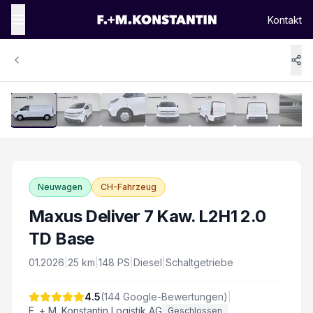
Kontakt
1
/
14
Vergrössern
Neuwagen
CH-Fahrzeug
Maxus Deliver 7 Kaw. L2H1 2.0
TD Base
01.2026
|
25
km
|
148
PS
|
Diesel
|
Schaltgetriebe
4.5
(
144
Google-Bewertungen)
|
F. + M. Konstantin Logistik AG
Geschlossen