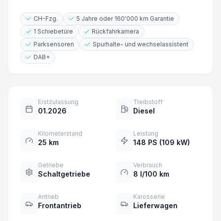
CH-Fzg.
5 Jahre oder 160'000 km Garantie
1 Schiebetüre
Rückfahrkamera
Parksensoren
Spurhalte- und wechselassistent
DAB+
Erstzulassung
Treibstoff
01.2026
Diesel
Kilometerstand
Leistung
25 km
148 PS (109 kW)
Getriebe
Verbrauch
Schaltgetriebe
8 l/100 km
Antrieb
Karosserie
Frontantrieb
Lieferwagen