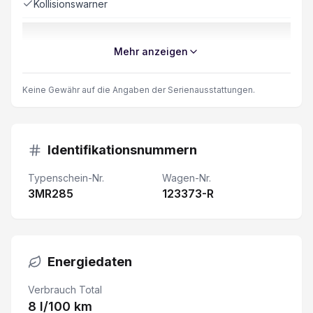
Kollisionswarner
Keyless Zugang/ Starten
Mehr anzeigen
Trennwand mit Fenster
Keine Gewähr auf die Angaben der Serienausstattungen.
Schiebetüre rechts verblecht
Parksensor vorne und hinten
Identifikationsnummern
Typenschein-Nr.
Wagen-Nr.
Lenkrad verstellbar
3MR285
123373-R
Spurhalteassistent
LED-Scheinwerfer
Energiedaten
Aussenspiegel elektrisch beheizbar
Verbrauch Total
8 l/100 km