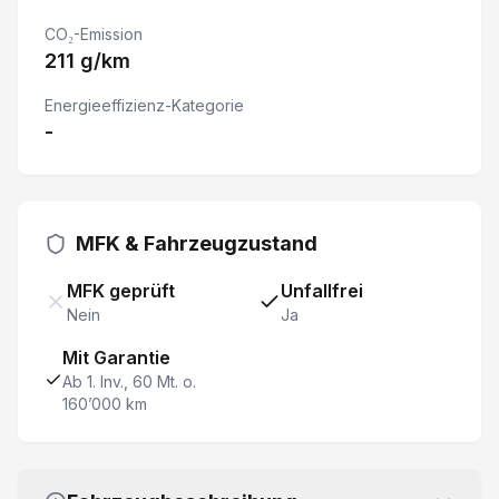
ESP Elektronisches Stabilitätsprogramm
CO₂-Emission
211 g/km
Nebelscheinwerfer
Energieeffizienz-Kategorie
-
Apple CarPlay & Android Auto
Windschutzscheibe heizbar
MFK & Fahrzeugzustand
Müdigkeitswarner
MFK geprüft
Unfallfrei
Reifendruckkontrolle
Nein
Ja
Mit Garantie
Beifahrer Doppelsitzbank
Ab 1. Inv., 60 Mt. o.
160’000 km
Touchscreen
Automatische Notbremsung