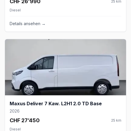
CHF 26’990
25
km
Diesel
Details ansehen →
Maxus Deliver 7 Kaw. L2H1 2.0 TD Base
2026
CHF 27’450
25
km
Diesel