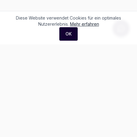
Diese Website verwendet Cookies für ein optimales
Nutzererlebnis.
Mehr erfahren
OK
F. + M. Konstantin Logistik AG
Äussere Luzernerstrasse 21
4665 Oftringen
Weitere Ausstellung:
Helblingstrasse 1
4852 Rothrist
Ausstellung ohne Beratung vor Ort
Telefon:
+41 62 797 22 44