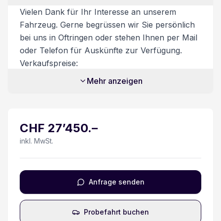
Elektrische Fensterheber
Vielen Dank für Ihr Interesse an unserem
Fahrzeug. Gerne begrüssen wir Sie persönlich
Keyless Zugang/ Starten
bei uns in Oftringen oder stehen Ihnen per Mail
oder Telefon für Auskünfte zur Verfügung.
Totwinkel-Assistent
Verkaufspreise:
Unsere Verkaufspreise sind inkl. 8.1%
Kollisionswarner
Mehr anzeigen
Mehrwertsteuer. Möglicher Flottenrabatt bereits
abgezogen. Nur gültig ab 6 Fahrzeuge oder
Schiebetüre rechts verblecht
mehr. Zusatzdienstleistungen:
CHF
27’450
.–
Beim Kauf eines Fahrzeuges ist ein
Nebelscheinwerfer
Ablieferungspaket für CHF 550.- optional
inkl. MwSt.
erhältlich.
Rückfahrwarner
Dieses beinhaltet:
- Volltanken
Bluetooth
Anfrage senden
- Vignette
- Fahrzeugaufbereitung
Heckdoppelflügeltüren 180°
Probefahrt buchen
- Garantie bei Kauf des Ablieferungspakets