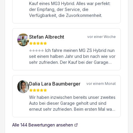
Kauf eines MG3 Hybrid. Alles war perfekt:
der Empfang, der Service, die
Verfügbarkeit, die Zuvorkommenheit.
Stefan Albrecht
vor einer Woche
⭐⭐⭐⭐⭐ Ich fahre meinen MG ZS Hybrid nun
seit einem halben Jahr und bin nach wie vor
sehr zufrieden. Der Kauf bei der Garage
Konstantin in Oftringen war von Anfang bis
Ende eine rundum positive Erfahrung.
Besonders hervorheben möchte ich meinen
Dalia Lara Baumberger
vor einem Monat
Verkaufsberater Herrn Janick Moor. Er hat
mich kompetent, ehrlich und ohne jeglichen
Wir haben inzwischen bereits unser zweites
Verkaufsdruck beraten. Mit seiner
Auto bei dieser Garage geholt und sind
freundlichen, engagierten und
erneut sehr zufrieden. Beim ersten Mal war
sympathischen Art hat er sich viel Zeit für all
es ein hochwertiger Sportwagen, beim
meine Fragen genommen und dafür
zweiten Mal ein MG. Beide Male verlief die
gesorgt, dass ich mich jederzeit bestens
Alle
144
Bewertungen ansehen
gesamte Abwicklung von Anfang bis Ende
aufgehoben gefühlt habe. Auch nach dem
absolut reibungslos, professionell und