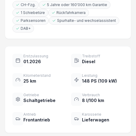
CH-Fzg.
5 Jahre oder 160'000 km Garantie
1 Schiebetüre
Rückfahrkamera
Parksensoren
Spurhalte- und wechselassistent
DAB+
Erstzulassung
Treibstoff
01.2026
Diesel
Kilometerstand
Leistung
25 km
148 PS (109 kW)
Getriebe
Verbrauch
Schaltgetriebe
8 l/100 km
Antrieb
Karosserie
Frontantrieb
Lieferwagen