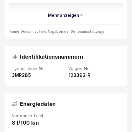
Beifahrer Doppelsitzbank
Mehr anzeigen
eCall
Keine Gewähr auf die Angaben der Serienausstattungen.
Touchscreen
Lenkrad verstellbar
Identifikationsnummern
Typenschein-Nr.
Wagen-Nr.
Multifunktionslenkrad
3MR285
123393-R
USB-C Anschluss
Klimaautomat
Energiedaten
Feststellbremse elektrisch
Verbrauch Total
8 l/100 km
DAB+ (Digitaler Radioempfang)