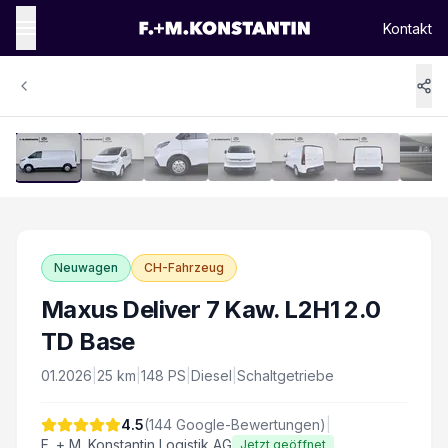
Kontakt
1
/
14
Vergrössern
Neuwagen
CH-Fahrzeug
Maxus Deliver 7 Kaw. L2H1 2.0
TD Base
01.2026
|
25
km
|
148
PS
|
Diesel
|
Schaltgetriebe
4.5
(
144
Google-Bewertungen)
|
F. + M. Konstantin Logistik AG
Jetzt geöffnet