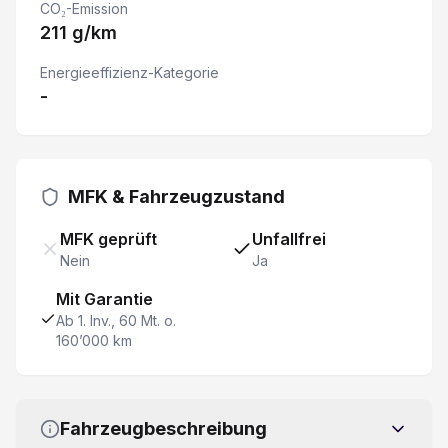
CO₂-Emission
211 g/km
Details siehe gültige Preisliste des Importeurs
Energieeffizienz-Kategorie
-
ESP Elektronisches Stabilitätsprogramm
Spurhalteassistent
MFK & Fahrzeugzustand
LED Tagfahrlicht
MFK geprüft
Unfallfrei
Trennwand mit Fenster
Nein
Ja
Mit Garantie
Geschwindigkeitsregelanlage
Ab 1. Inv., 60 Mt. o.
160’000 km
Verkehrsschild-Erkennungssystem
Müdigkeitswarner
Fahrzeugbeschreibung