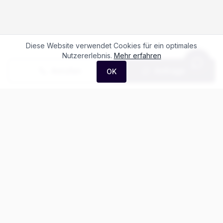
Diese Website verwendet Cookies für ein optimales
Nutzererlebnis.
Mehr erfahren
Anrufen
Anfrage
OK
Häufige Fragen zum
Maxus Deliver 7
Kaw. L2H1 2.0 TD Base
Was kostet der Maxus Deliver 7 Kaw. L2H1
2.0 TD Base?
Gibt es Leasing für den Maxus Deliver 7?