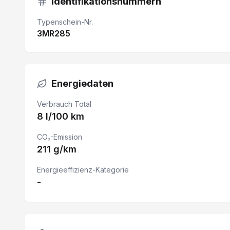
Identifikationsnummern
Elektrische Fensterheber
Typenschein-Nr.
3MR285
DAB+ (Digitaler Radioempfang)
Trennwand mit Fenster
Müdigkeitswarner
Energiedaten
Geschwindigkeitsregelanlage
Verbrauch Total
8 l/100 km
Schiebetüre rechts verblecht
Parksensor vorne und hinten
CO₂-Emission
211 g/km
LED-Scheinwerfer
Energieeffizienz-Kategorie
Spurverlassenswarnung
-
Kollisionswarner
Keyless Zugang/ Starten