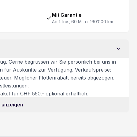
Multifunktionslenkrad
Aussenspiegel elektrisch beheizbar
Mit Garantie
Ab 1. Inv., 60 Mt. o. 160’000 km
ug. Gerne begrüssen wir Sie persönlich bei uns in
on für Auskünfte zur Verfügung. Verkaufspreise:
euer. Möglicher Flottenrabatt bereits abgezogen.
tleistungen:
ket für CHF 550.- optional erhältlich.
 anzeigen
htigung/Probefahrt: