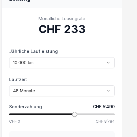
Monatliche Leasingrate
CHF
233
Jährliche Laufleistung
10’000
km
Laufzeit
48
Monate
Sonderzahlung
CHF
5’490
CHF
0
CHF
8’784