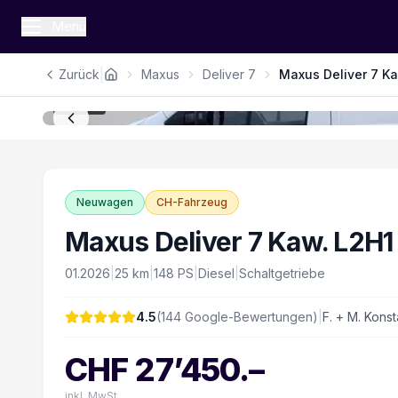
Menü
|
Zurück
Maxus
Deliver 7
Maxus Deliver 7 Ka
1
/
14
Neuwagen
CH-Fahrzeug
Maxus Deliver 7 Kaw. L2H1
01.2026
|
25
km
|
148
PS
|
Diesel
|
Schaltgetriebe
4.5
(
144
Google-Bewertungen)
|
F. + M. Konst
CHF
27’450
.–
inkl. MwSt.