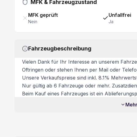
Fahrersitz 8-fach verstellbar/ Armlehne
MFK & Fahrzeugzustand
Windschutzscheibe heizbar
MFK geprüft
Unfallfrei
Nein
Ja
Automatische Notbremsung
Fahrzeugbeschreibung
Vielen Dank für Ihr Interesse an unserem Fahrze
Oftringen oder stehen Ihnen per Mail oder Telef
Unsere Verkaufspreise sind inkl. 8.1% Mehrwertst
Nur gültig ab 6 Fahrzeuge oder mehr. Zusatzdiens
Beim Kauf eines Fahrzeuges ist ein Ablieferungspa
Dieses beinhaltet:
Mehr
- Volltanken
- Vignette
- Fahrzeugaufbereitung
- Garantie bei Kauf des Ablieferungspakets Besic