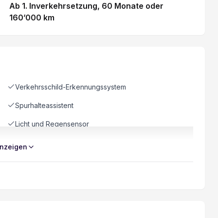
Ab 1. Inverkehrsetzung
, 60 Monate
oder
160’000 km
Verkehrsschild-Erkennungssystem
Spurhalteassistent
Licht und Regensensor
Nebelscheinwerfer
nzeigen
Spurwechselassistent
Seiten- und Kopfairbag vorn
Airbag Fahrer und Beifahrerseite
Heckdoppelflügeltüren 180°