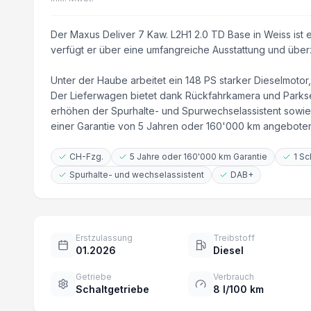
Der Maxus Deliver 7 Kaw. L2H1 2.0 TD Base in Weiss is
verfügt er über eine umfangreiche Ausstattung und überz
Unter der Haube arbeitet ein 148 PS starker Dieselmotor,
Der Lieferwagen bietet dank Rückfahrkamera und Parkse
erhöhen der Spurhalte- und Spurwechselassistent sowie
einer Garantie von 5 Jahren oder 160'000 km angeboten
CH-Fzg.
5 Jahre oder 160'000 km Garantie
1 Sc
Spurhalte- und wechselassistent
DAB+
Erstzulassung
Treibstoff
01.2026
Diesel
Getriebe
Verbrauch
Schaltgetriebe
8 l/100 km