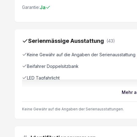
Ja
Garantie:
Serienmässige Ausstattung
(
43
)
Keine Gewähr auf die Angaben der Serienausstattung
Beifahrer Doppelsitzbank
LED Tagfahrlicht
USB-C Anschluss
Mehr a
eCall
Keine Gewähr auf die Angaben der Serienausstattungen.
Touchscreen
Feststellbremse elektrisch
Bluetooth