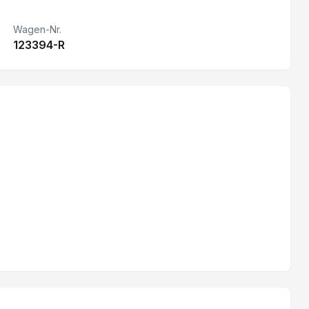
Details siehe gültige Preisliste des Importeurs
Wagen-Nr.
123394-R
Rückfahrkamera
Rückfahrwarner
Klimaautomat
Totwinkel-Assistent
Garantie 5 Jahre/ 160'000 km
ESP Elektronisches Stabilitätsprogramm
Lenkrad verstellbar
Vorbereitung für Anhängevorrichtung
Reifendruckkontrolle
Apple CarPlay & Android Auto