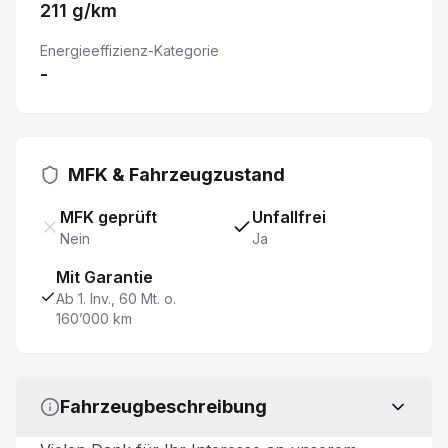
211 g/km
Schiebetüre rechts verblecht
Energieeffizienz-Kategorie
-
Rückfahrkamera
Garantie 5 Jahre/ 160'000 km
MFK & Fahrzeugzustand
Feststellbremse elektrisch
MFK geprüft
Unfallfrei
Seiten- und Kopfairbag vorn
Nein
Ja
Mit Garantie
Beifahrer Doppelsitzbank
Ab 1. Inv., 60 Mt. o.
160’000 km
Bluetooth
Heckdoppelflügeltüren 180°
Fahrzeugbeschreibung
Rückfahrwarner