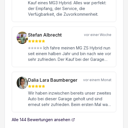
Kauf eines MG3 Hybrid. Alles war perfekt:
der Empfang, der Service, die
Verfügbarkeit, die Zuvorkommenheit.
Stefan Albrecht
vor einer Woche
⭐⭐⭐⭐⭐ Ich fahre meinen MG ZS Hybrid nun
seit einem halben Jahr und bin nach wie vor
sehr zufrieden. Der Kauf bei der Garage
Konstantin in Oftringen war von Anfang bis
Ende eine rundum positive Erfahrung.
Besonders hervorheben möchte ich meinen
Dalia Lara Baumberger
vor einem Monat
Verkaufsberater Herrn Janick Moor. Er hat
mich kompetent, ehrlich und ohne jeglichen
Wir haben inzwischen bereits unser zweites
Verkaufsdruck beraten. Mit seiner
Auto bei dieser Garage geholt und sind
freundlichen, engagierten und
erneut sehr zufrieden. Beim ersten Mal war
sympathischen Art hat er sich viel Zeit für all
es ein hochwertiger Sportwagen, beim
meine Fragen genommen und dafür
zweiten Mal ein MG. Beide Male verlief die
gesorgt, dass ich mich jederzeit bestens
Alle
144
Bewertungen ansehen
gesamte Abwicklung von Anfang bis Ende
aufgehoben gefühlt habe. Auch nach dem
absolut reibungslos, professionell und
Kauf fühlt man sich als Kunde hervorragend