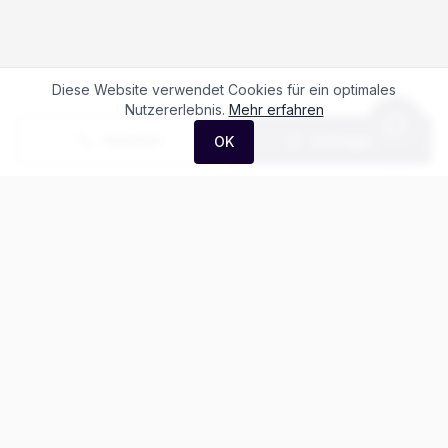
Diese Website verwendet Cookies für ein optimales
Nutzererlebnis.
Mehr erfahren
Anrufen
Anfrage
OK
Häufige Fragen zum
Maxus Deliver 7
Kaw. L2H1 2.0 TD Base
Was kostet der Maxus Deliver 7 Kaw. L2H1
2.0 TD Base?
Gibt es Leasing für den Maxus Deliver 7?