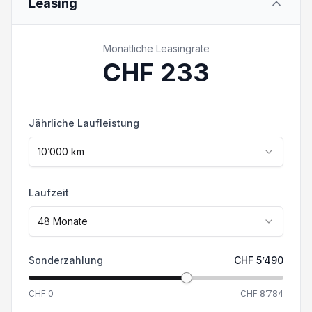
Leasing
Touchscreen
Ausstattung kann von der publizierten
Ausstattung abweichen. Irrtümer und
DAB+ (Digitaler Radioempfang)
Zwischenverkauf vorbehalten.
Monatliche Leasingrate
CHF
233
Reifendruckkontrolle
Müdigkeitswarner
Jährliche Laufleistung
Parksensor vorne und hinten
10’000
km
LED Tagfahrlicht
Laufzeit
48
Monate
Sonderzahlung
CHF
5’490
CHF
0
CHF
8’784