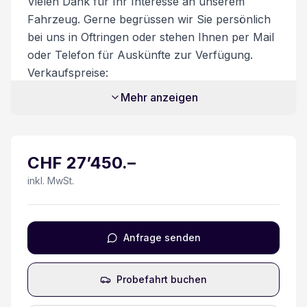
Vielen Dank für Ihr Interesse an unserem
Fahrzeug. Gerne begrüssen wir Sie persönlich
Trennwand mit Fenster
bei uns in Oftringen oder stehen Ihnen per Mail
oder Telefon für Auskünfte zur Verfügung.
Geschwindigkeitsregelanlage
Verkaufspreise:
Unsere Verkaufspreise sind inkl. 8.1%
Automatische Notbremsung
Mehr anzeigen
Mehrwertsteuer. Möglicher Flottenrabatt bereits
abgezogen. Nur gültig ab 6 Fahrzeuge oder
Spurverlassenswarnung
mehr. Zusatzdienstleistungen:
CHF
27’450
.–
Beim Kauf eines Fahrzeuges ist ein
Vorbereitung für Anhängevorrichtung
Ablieferungspaket für CHF 550.- optional
inkl. MwSt.
erhältlich.
Totwinkel-Assistent
Dieses beinhaltet:
- Volltanken
ESP Elektronisches Stabilitätsprogramm
Anfrage senden
- Vignette
- Fahrzeugaufbereitung
Keyless Zugang/ Starten
Probefahrt buchen
- Garantie bei Kauf des Ablieferungspakets
Besichtigung/Probefahrt:
Elektrische Fensterheber