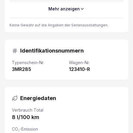
Verkehrsschild-Erkennungssystem
Mehr anzeigen
Windschutzscheibe heizbar
Keine Gewähr auf die Angaben der Serienausstattungen.
Aussenspiegel elektrisch beheizbar
Licht und Regensensor
Identifikationsnummern
Typenschein-Nr.
Wagen-Nr.
Klimaautomat
3MR285
123410-R
USB-C Anschluss
Details siehe gültige Preisliste des Importeurs
Energiedaten
Keine Gewähr auf die Angaben der Serienausstattung
Verbrauch Total
8 l/100 km
Airbag Fahrer und Beifahrerseite
CO₂-Emission