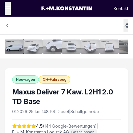
Kontakt
1
/
14
Vergrössern
Neuwagen
CH-Fahrzeug
Maxus Deliver 7 Kaw. L2H1 2.0
TD Base
01.2026
|
25
km
|
148
PS
|
Diesel
|
Schaltgetriebe
4.5
(
144
Google-Bewertungen)
|
F. + M. Konstantin Logistik AG
Geschlossen