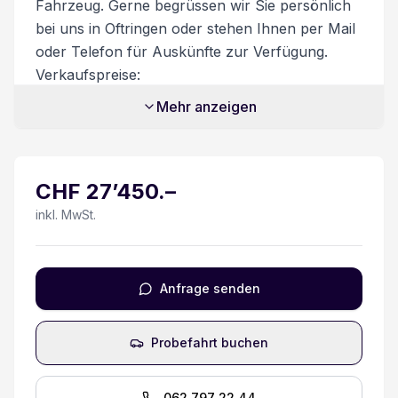
Fahrzeug. Gerne begrüssen wir Sie persönlich
Totwinkel-Assistent
bei uns in Oftringen oder stehen Ihnen per Mail
oder Telefon für Auskünfte zur Verfügung.
Beifahrer Doppelsitzbank
Verkaufspreise:
Unsere Verkaufspreise sind inkl. 8.1%
Airbag Fahrer und Beifahrerseite
Mehr anzeigen
Mehrwertsteuer. Möglicher Flottenrabatt bereits
abgezogen. Nur gültig ab 6 Fahrzeuge oder
Spurwechselassistent
mehr. Zusatzdienstleistungen:
CHF
27’450
.–
Beim Kauf eines Fahrzeuges ist ein
Touchscreen
Ablieferungspaket für CHF 550.- optional
inkl. MwSt.
erhältlich.
eCall
Dieses beinhaltet:
- Volltanken
Spurverlassenswarnung
Anfrage senden
- Vignette
- Fahrzeugaufbereitung
Spurhalteassistent
Probefahrt buchen
- Garantie bei Kauf des Ablieferungspakets
Besichtigung/Probefahrt:
Keine Gewähr auf die Angaben der Serienausstattung
062 797 22 44