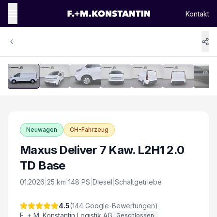
Kontakt
1
/
14
Vergrössern
Neuwagen
CH-Fahrzeug
Maxus Deliver 7 Kaw. L2H1 2.0
TD Base
01.2026
|
25
km
|
148
PS
|
Diesel
|
Schaltgetriebe
4.5
(
144
Google-Bewertungen)
|
F. + M. Konstantin Logistik AG
Geschlossen