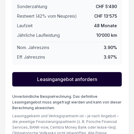
Sonderzahlung
CHF
5’490
Restwert (
42
%
vom Neupreis
)
CHF
13’575
Laufzeit
48
Monate
Jährliche Laufleistung
10’000
km
Nom. Jahreszins
3.90
%
Eff. Jahreszins
3.97
%
Leasingangebot anfordern
Unverbindliche Beispielrechnung. Das definitive
Leasingangebot muss angefragt werden und kann von dieser
Berechnung abweichen.
Leasinggeberin und Vertragspartnerin ist – je nach Angebot –
die jeweilige Finanzierungspartnerin (z. B. Porsche Financial
Services, BANK-now, Cembra Money Bank oder lease-teq).
Obligatorische Vollkasko nicht inbegriffen. Alle Preise