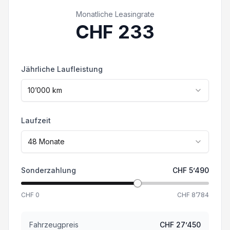
Ausstattung abweichen. Irrtümer und
Monatliche Leasingrate
Fahrersitz 8-fach verstellbar/ Armlehne
Zwischenverkauf vorbehalten.
CHF
233
LED Tagfahrlicht
Jährliche Laufleistung
Kollisionswarner
10’000
km
Reifendruckkontrolle
Laufzeit
DAB+ (Digitaler Radioempfang)
48
Monate
Sonderzahlung
CHF
5’490
CHF
0
CHF
8’784
Fahrzeugpreis
CHF
27’450