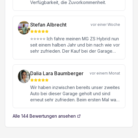
Verfügbarkeit, die Zuvorkommenheit.
Stefan Albrecht
vor einer Woche
⭐⭐⭐⭐⭐ Ich fahre meinen MG ZS Hybrid nun
seit einem halben Jahr und bin nach wie vor
sehr zufrieden. Der Kauf bei der Garage
Konstantin in Oftringen war von Anfang bis
Ende eine rundum positive Erfahrung.
Besonders hervorheben möchte ich meinen
Dalia Lara Baumberger
vor einem Monat
Verkaufsberater Herrn Janick Moor. Er hat
mich kompetent, ehrlich und ohne jeglichen
Wir haben inzwischen bereits unser zweites
Verkaufsdruck beraten. Mit seiner
Auto bei dieser Garage geholt und sind
freundlichen, engagierten und
erneut sehr zufrieden. Beim ersten Mal war
sympathischen Art hat er sich viel Zeit für all
es ein hochwertiger Sportwagen, beim
meine Fragen genommen und dafür
zweiten Mal ein MG. Beide Male verlief die
gesorgt, dass ich mich jederzeit bestens
Alle
144
Bewertungen ansehen
gesamte Abwicklung von Anfang bis Ende
aufgehoben gefühlt habe. Auch nach dem
absolut reibungslos, professionell und
Kauf fühlt man sich als Kunde hervorragend
unkompliziert. Besonders geschätzt haben
betreut – ein Service, den man heute nicht
wir die ehrliche Beratung, die transparente
überall findet. Mit meinem MG ZS Hybrid bin