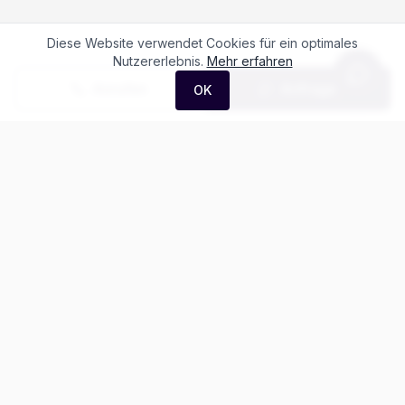
Diese Website verwendet Cookies für ein optimales
Nutzererlebnis.
Mehr erfahren
Anrufen
Anfrage
OK
Häufige Fragen zum
Maxus Deliver 7
Kaw. L2H1 2.0 TD Base
Was kostet der Maxus Deliver 7 Kaw. L2H1
2.0 TD Base?
Gibt es Leasing für den Maxus Deliver 7?