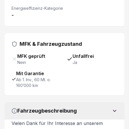
Trennwand mit Fenster
Energieeffizienz-Kategorie
-
Verkehrsschild-Erkennungssystem
Rückfahrwarner
MFK & Fahrzeugzustand
Klimaautomat
MFK geprüft
Unfallfrei
Licht und Regensensor
Nein
Ja
Mit Garantie
Feststellbremse elektrisch
Ab 1. Inv., 60 Mt. o.
160’000 km
Seiten- und Kopfairbag vorn
Bluetooth
Fahrzeugbeschreibung
Heckdoppelflügeltüren 180°
Vielen Dank für Ihr Interesse an unserem