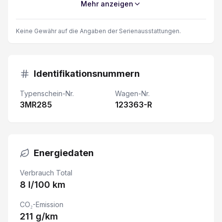
Mehr anzeigen
Garantie 5 Jahre/ 160'000 km
Keine Gewähr auf die Angaben der Serienausstattungen.
Elektrische Fensterheber
Vorbereitung für Anhängevorrichtung
Identifikationsnummern
Typenschein-Nr.
Wagen-Nr.
Lenkrad verstellbar
3MR285
123363-R
Keyless Zugang/ Starten
LED-Scheinwerfer
Energiedaten
USB-C Anschluss
Verbrauch Total
8 l/100 km
Geschwindigkeitsregelanlage
CO₂-Emission
211 g/km