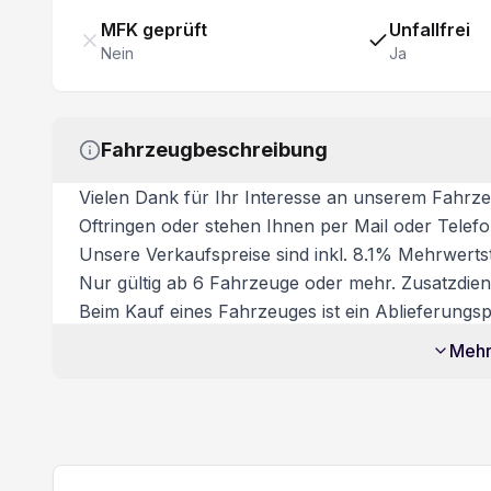
Rückfahrwarner
MFK geprüft
Unfallfrei
Nein
Ja
Geschwindigkeitsregelanlage
Fahrzeugbeschreibung
Vielen Dank für Ihr Interesse an unserem Fahrze
Oftringen oder stehen Ihnen per Mail oder Telef
Unsere Verkaufspreise sind inkl. 8.1% Mehrwertst
Nur gültig ab 6 Fahrzeuge oder mehr. Zusatzdiens
Beim Kauf eines Fahrzeuges ist ein Ablieferungspa
Dieses beinhaltet:
Mehr
- Volltanken
- Vignette
- Fahrzeugaufbereitung
- Garantie bei Kauf des Ablieferungspakets Besic
Wir bitten Sie für eine Besichtigung / Probefahr