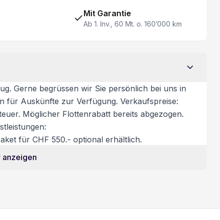
Trennwand mit Fenster
Mit Garantie
Ab 1. Inv., 60 Mt. o. 160’000 km
ug. Gerne begrüssen wir Sie persönlich bei uns in
on für Auskünfte zur Verfügung. Verkaufspreise:
euer. Möglicher Flottenrabatt bereits abgezogen.
tleistungen:
ket für CHF 550.- optional erhältlich.
 anzeigen
htigung/Probefahrt:
t einen Termin zu vereinbaren. Ausserhalb unserer