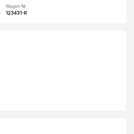
Apple CarPlay & Android Auto
Wagen-Nr.
123431-R
Lenkrad verstellbar
Touchscreen
Rückfahrkamera
Keine Gewähr auf die Angaben der Serienausstattung
DAB+ (Digitaler Radioempfang)
Elektrische Fensterheber
Seiten- und Kopfairbag vorn
eCall
Klimaautomat
Feststellbremse elektrisch
Verkehrsschild-Erkennungssystem