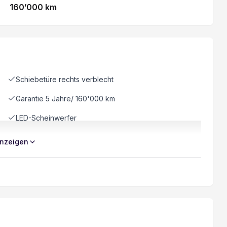
160’000 km
Schiebetüre rechts verblecht
Garantie 5 Jahre/ 160'000 km
LED-Scheinwerfer
Details siehe gültige Preisliste des Importeurs
nzeigen
Vorbereitung für Anhängevorrichtung
Windschutzscheibe heizbar
Totwinkel-Assistent
Multifunktionslenkrad