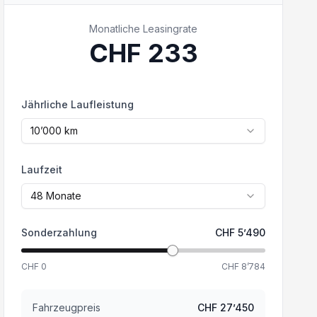
Monatliche Leasingrate
CHF
233
Jährliche Laufleistung
10’000
km
Laufzeit
48
Monate
Sonderzahlung
CHF
5’490
CHF
0
CHF
8’784
Fahrzeugpreis
CHF
27’450