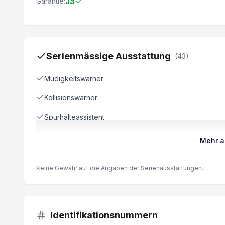
Ja
Garantie:
Serienmässige Ausstattung
(
43
)
Müdigkeitswarner
Kollisionswarner
Spurhalteassistent
ESP Elektronisches Stabilitätsprogramm
Mehr a
Aussenspiegel elektrisch beheizbar
Keine Gewähr auf die Angaben der Serienausstattungen.
Spurverlassenswarnung
Reifendruckkontrolle
Automatische Notbremsung
Identifikationsnummern