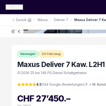
Menü
|
Zurück
Maxus
Deliver 7
Maxus Deliver 7 Ka
1
/
14
Neuwagen
CH-Fahrzeug
Maxus Deliver 7 Kaw. L2H1
01.2026
|
25
km
|
148
PS
|
Diesel
|
Schaltgetriebe
4.5
(
144
Google-Bewertungen)
|
F. + M. Konst
CHF
27’450
.–
inkl. MwSt.