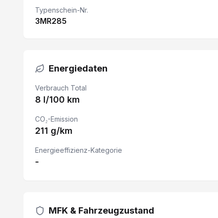
Nebelscheinwerfer
Typenschein-Nr.
3MR285
Keyless Zugang/ Starten
Spurwechselassistent
Fahrersitz 8-fach verstellbar/ Armlehne
Energiedaten
Airbag Fahrer und Beifahrerseite
Verbrauch Total
8 l/100 km
Beifahrer Doppelsitzbank
LED Tagfahrlicht
CO₂-Emission
211 g/km
Parksensor vorne und hinten
Energieeffizienz-Kategorie
Licht und Regensensor
-
USB-C Anschluss
Heckdoppelflügeltüren 180°
Bluetooth
MFK & Fahrzeugzustand