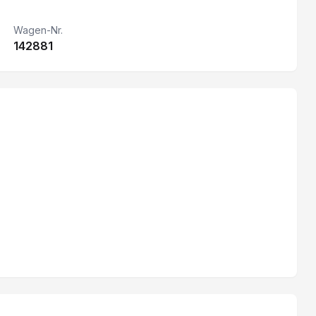
Feststellbremse elektrisch
Wagen-Nr.
142881
LED-Scheinwerfer
Trennwand mit Fenster
Apple CarPlay & Android Auto
Radio/ DAB
Bluetooth
Keine Gewähr auf die Angaben der Serienausstattung
Nebelscheinwerfer
Lenkrad verstellbar
Leichtmetallfelgen 16"
Beifahrer Doppelsitzbank