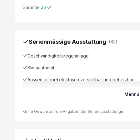
Ja
Garantie:
Serienmässige Ausstattung
(
42
)
Geschwindigkeitsregelanlage
Klimaautomat
Aussenspiegel elektrisch verstellbar und beheizbar
Vorbereitung für Anhängevorrichtung
Mehr a
Spurverlassenswarnung
Keine Gewähr auf die Angaben der Serienausstattungen.
USB Anschluss
Airbag Fahrer und Beifahrerseite
LED Tagfahrlicht