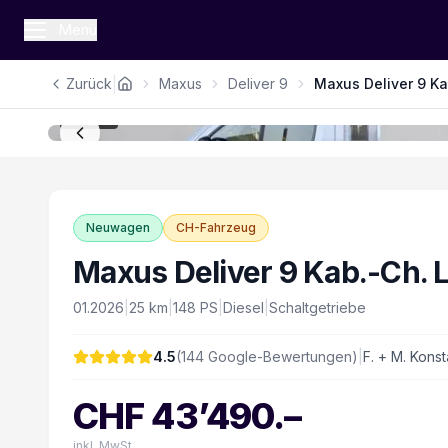
Menü
|
Zurück
Maxus
Deliver 9
Maxus Deliver 9 Ka
1
/
16
Neuwagen
CH-Fahrzeug
Maxus Deliver 9 Kab.-Ch. L
01.2026
|
25
km
|
148
PS
|
Diesel
|
Schaltgetriebe
4.5
(
144
Google-Bewertungen)
|
F. + M. Konst
CHF
43’490
.–
inkl. MwSt.