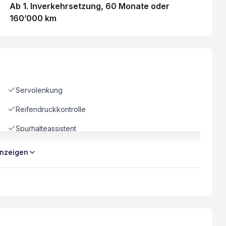
Ab 1. Inverkehrsetzung
, 60 Monate
oder
160’000 km
Servolenkung
Reifendruckkontrolle
Spurhalteassistent
Automatische Notbremsung
nzeigen
Keyless Go Start-Funktion
Elektrische Fensterheber
ESP Elektronisches Stabilitätsprogramm
Müdigkeitswarner