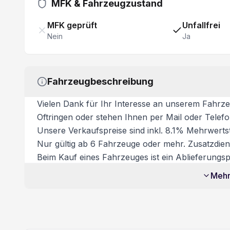
Garantie 5 Jahre/ 160'000 km
MFK & Fahrzeugzustand
Verkehrsschild-Erkennungssystem
MFK geprüft
Unfallfrei
Nein
Ja
Fahrzeugbeschreibung
Vielen Dank für Ihr Interesse an unserem Fahrze
Oftringen oder stehen Ihnen per Mail oder Telef
Unsere Verkaufspreise sind inkl. 8.1% Mehrwertst
Nur gültig ab 6 Fahrzeuge oder mehr. Zusatzdiens
Beim Kauf eines Fahrzeuges ist ein Ablieferungspa
Dieses beinhaltet:
Mehr
- Volltanken
- Vignette
- Fahrzeugaufbereitung
- Garantie bei Kauf des Ablieferungspakets Besic