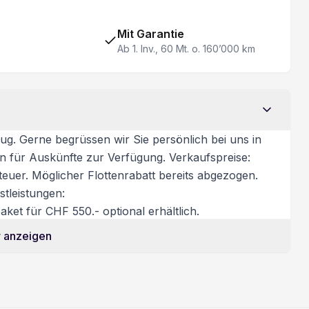
Zentralverriegelung
ABS + Bremsassistent
Mit Garantie
Ab 1. Inv., 60 Mt. o. 160’000 km
ug. Gerne begrüssen wir Sie persönlich bei uns in
on für Auskünfte zur Verfügung. Verkaufspreise:
euer. Möglicher Flottenrabatt bereits abgezogen.
tleistungen:
ket für CHF 550.- optional erhältlich.
 anzeigen
htigung/Probefahrt: