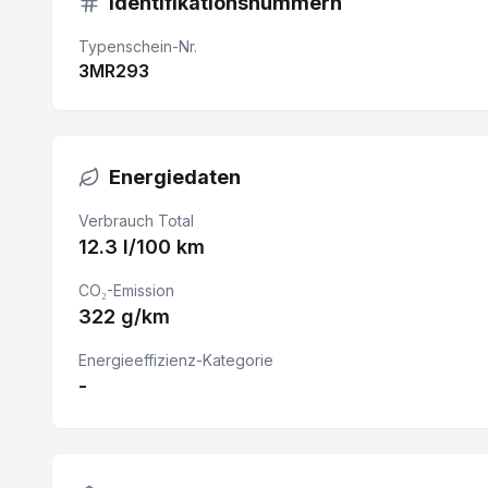
Identifikationsnummern
Seiten- und Kopfairbag vorn
Typenschein-Nr.
3MR293
Regensensor
12V Steckdose
Touchscreen
Energiedaten
Multifunktionslenkrad
Verbrauch Total
12.3 l/100 km
Bordcomputer
Berganfahrassistent
CO₂-Emission
322 g/km
Details siehe gültige Preisliste des Importeurs
Energieeffizienz-Kategorie
Fahrersitz 8-fach verstellbar/ Armlehne
-
eCall
Parksensor vorne