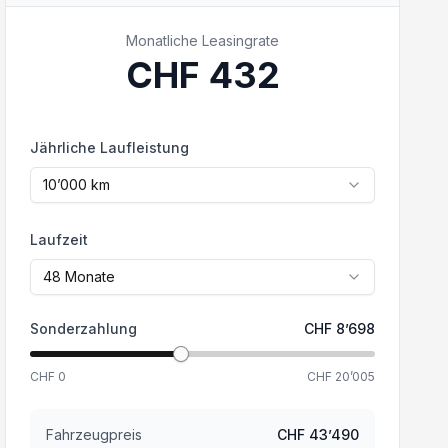
Monatliche Leasingrate
CHF
432
Jährliche Laufleistung
10’000
km
Laufzeit
48
Monate
Sonderzahlung
CHF
8’698
CHF
0
CHF
20’005
Fahrzeugpreis
CHF
43’490