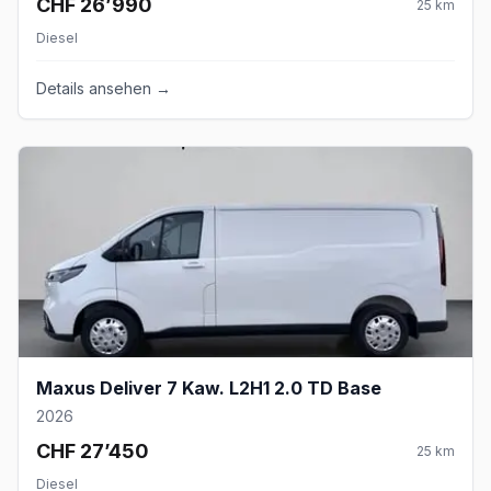
CHF 26’990
25
km
Diesel
Details ansehen →
Maxus Deliver 7 Kaw. L2H1 2.0 TD Base
2026
CHF 27’450
25
km
Diesel