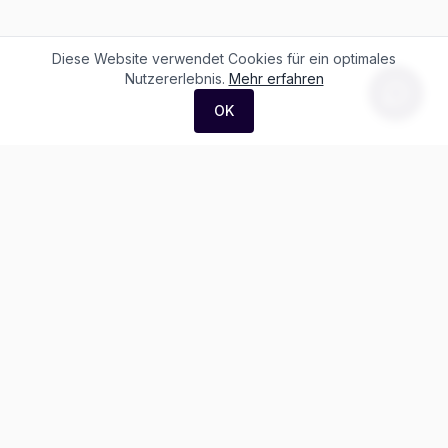
Diese Website verwendet Cookies für ein optimales
Nutzererlebnis.
Mehr erfahren
OK
F. + M. Konstantin Logistik AG
Äussere Luzernerstrasse 21
4665 Oftringen
Weitere Ausstellung:
Helblingstrasse 1
4852 Rothrist
Ausstellung ohne Beratung vor Ort
Telefon:
+41 62 797 22 44