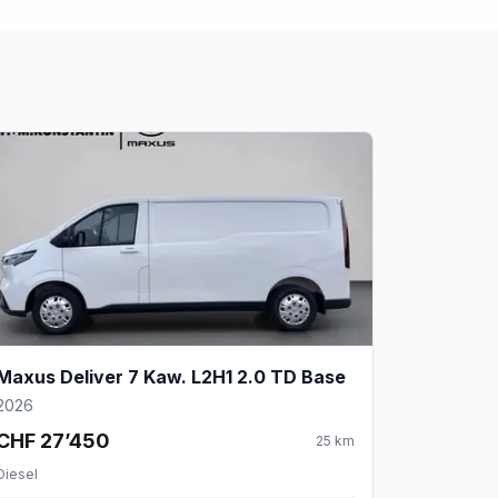
Maxus Deliver 7 Kaw. L2H1 2.0 TD Base
2026
CHF 27’450
25
km
Diesel