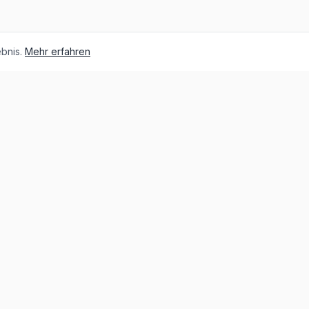
bnis.
Mehr erfahren
Über unsere Fahrzeuge
Über MG
Die Geschichte von MG
MG IM
MG Cyberster
MG kaufen, Leasing oder Auto-Abo