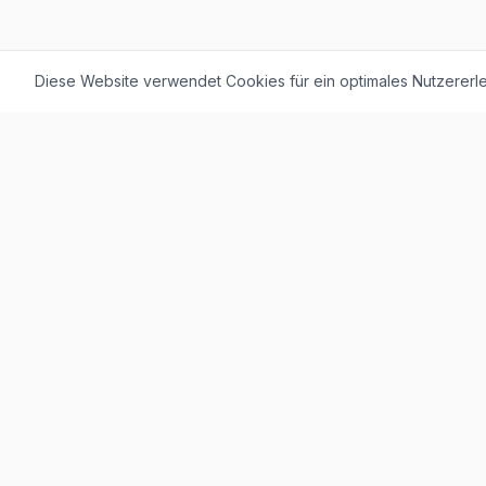
Diese Website verwendet Cookies für ein optimales Nutzererle
F. + M. Konstantin Logistik AG
Äussere Luzernerstrasse 21
4665 Oftringen
Weitere Ausstellung:
Helblingstrasse 1
4852 Rothrist
Ausstellung ohne Beratung vor Ort
Telefon:
+41 62 797 22 44
WhatsApp:
+41 62 797 79 56