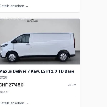
Details ansehen →
Maxus Deliver 7 Kaw. L2H1 2.0 TD Base
2026
CHF 27’450
25
km
Diesel
Details ansehen →