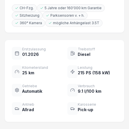
CH-Fzg.
5 Jahre oder 160'000 km Garantie
Sitzheizung
Parksensoren v. + h.
360° Kamera
mögliche Anhängelast 3.5T
Erstzulassung
Treibstoff
01.2026
Diesel
Kilometerstand
Leistung
25 km
215 PS (158 kW)
Getriebe
Verbrauch
Automatik
9.1 l/100 km
Antrieb
Karosserie
Allrad
Pick-up