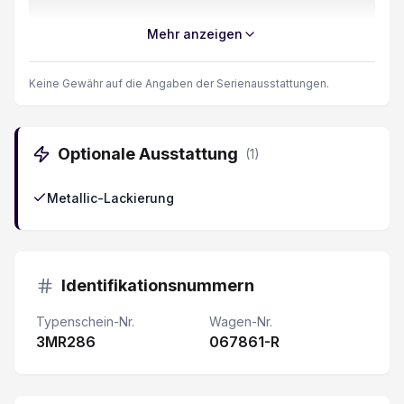
ESP Elektronisches Stabilitätsprogramm
Mehr anzeigen
LED-Scheinwerfer
Keine Gewähr auf die Angaben der Serienausstattungen.
ABS + Bremsassistent
Optionale Ausstattung
(
1
)
Kollisionswarner
Metallic-Lackierung
Elektrische Fensterheber
Klimaautomat
Identifikationsnummern
Dachreling
Typenschein-Nr.
Wagen-Nr.
3MR286
Adaptiver Tempomat ACC
067861-R
360° Kamera