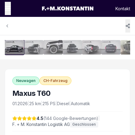
Kontakt
1
/
16
Vergrössern
Neuwagen
CH-Fahrzeug
Maxus T60
01.2026
|
25
km
|
215
PS
|
Diesel
|
Automatik
4.5
(
144
Google-Bewertungen)
|
F. + M. Konstantin Logistik AG
Geschlossen