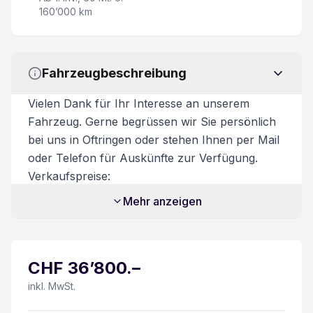
160’000 km
Parksensor vorne und hinten
USB/ Bluetooth
Fahrzeugbeschreibung
Ersatzrad
Vielen Dank für Ihr Interesse an unserem
Fahrzeug. Gerne begrüssen wir Sie persönlich
Ladestation induktiv
bei uns in Oftringen oder stehen Ihnen per Mail
oder Telefon für Auskünfte zur Verfügung.
Automatisch abblendbarer Innenspiegel
Verkaufspreise:
Unsere Verkaufspreise sind inkl. 8.1%
Mehr anzeigen
Bergabfahrassistent
Mehrwertsteuer. Möglicher Flottenrabatt bereits
abgezogen. Nur gültig ab 6 Fahrzeuge oder
LED Tagfahrlicht
mehr. Zusatzdienstleistungen:
CHF
36’800
.–
Beim Kauf eines Fahrzeuges ist ein
Touchscreen + DAB
Ablieferungspaket für CHF 550.- optional
inkl. MwSt.
erhältlich.