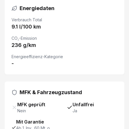
Energiedaten
Sitzheizung vorne
Verbrauch Total
Ledersitze
9.1 l/100 km
CO₂-Emission
Keyless Entry & Go
236 g/km
Servolenkung
Energieeffizienz-Kategorie
-
Spurhalteassistent
Reifendruckkontrolle
MFK & Fahrzeugzustand
Details siehe gültige Preisliste des Importeurs
MFK geprüft
Unfallfrei
Nein
Ja
Windowbag und Seitenairbags für Fahrer und Beifahr
Mit Garantie
Anschlussgarantie 5 Jahre oder 160'000 km
Ab 1. Inv., 60 Mt. o.