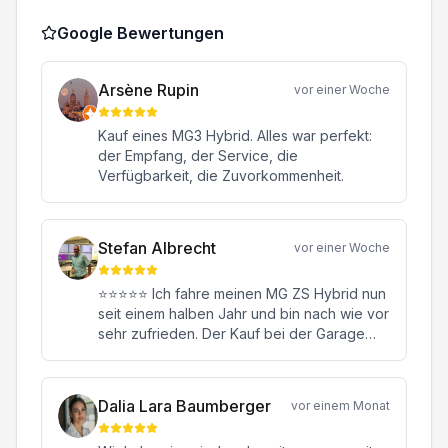
Google Bewertungen
Arsène Rupin
vor einer Woche
Kauf eines MG3 Hybrid. Alles war perfekt:
der Empfang, der Service, die
Verfügbarkeit, die Zuvorkommenheit.
Stefan Albrecht
vor einer Woche
⭐⭐⭐⭐⭐ Ich fahre meinen MG ZS Hybrid nun
seit einem halben Jahr und bin nach wie vor
sehr zufrieden. Der Kauf bei der Garage
Konstantin in Oftringen war von Anfang bis
Ende eine rundum positive Erfahrung.
Besonders hervorheben möchte ich meinen
Dalia Lara Baumberger
vor einem Monat
Verkaufsberater Herrn Janick Moor. Er hat
mich kompetent, ehrlich und ohne jeglichen