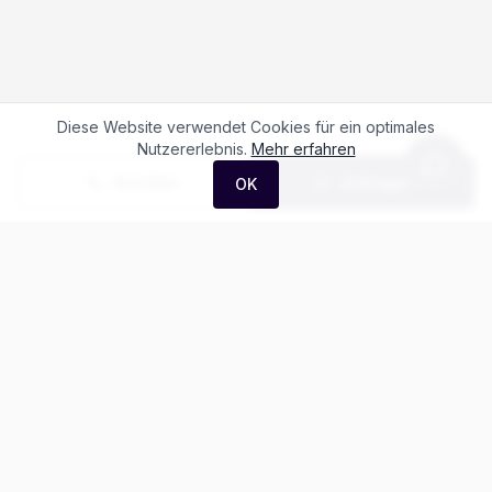
Diese Website verwendet Cookies für ein optimales
Nutzererlebnis.
Mehr erfahren
Anrufen
Anfrage
OK
Häufige Fragen zum
Maxus T60
Was kostet der Maxus T60?
Gibt es Leasing für den Maxus T60?