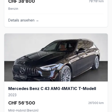
CHF 38’800
78’781
km
Benzin
Details ansehen →
Mercedes Benz C 43 AMG 4MATIC T-Modell
2023
CHF 56’500
26’000
km
Mild-Hybrid (Benzin)