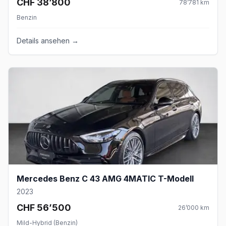
CHF 38’800
78’781
km
Benzin
Details ansehen →
Mercedes Benz C 43 AMG 4MATIC T-Modell
2023
CHF 56’500
26’000
km
Mild-Hybrid (Benzin)