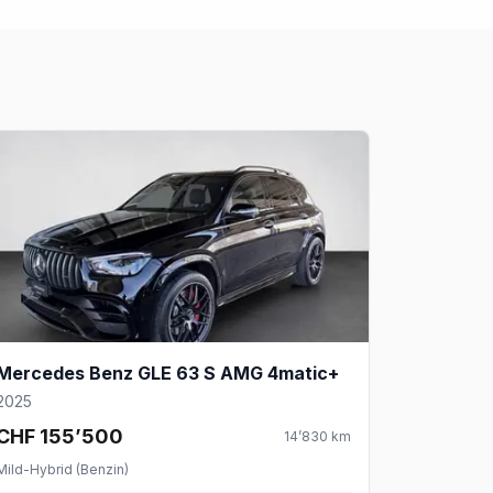
Mercedes Benz GLE 63 S AMG 4matic+
2025
CHF 155’500
14’830
km
Mild-Hybrid (Benzin)