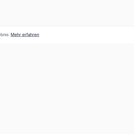
bnis.
Mehr erfahren
Über unsere Fahrzeuge
Über MG
Die Geschichte von MG
MG IM
MG Cyberster