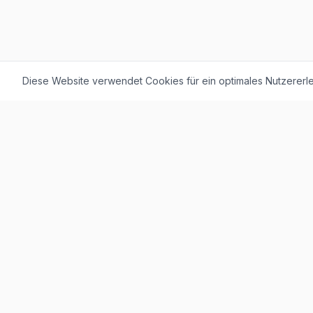
Diese Website verwendet Cookies für ein optimales Nutzererle
F. + M. Konstantin Logistik AG
Äussere Luzernerstrasse 21
4665 Oftringen
Weitere Ausstellung:
Helblingstrasse 1
4852 Rothrist
Ausstellung ohne Beratung vor Ort