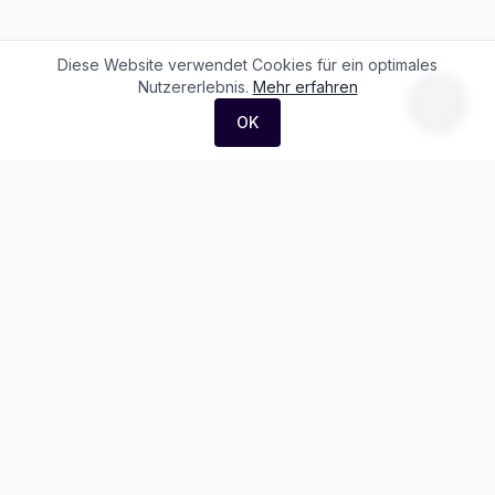
Diese Website verwendet Cookies für ein optimales
Nutzererlebnis.
Mehr erfahren
OK
F. + M. Konstantin Logistik AG
Äussere Luzernerstrasse 21
4665 Oftringen
Weitere Ausstellung:
Helblingstrasse 1
4852 Rothrist
Ausstellung ohne Beratung vor Ort
Telefon:
+41 62 797 22 44