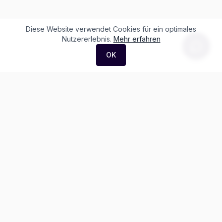
Diese Website verwendet Cookies für ein optimales
Nutzererlebnis.
Mehr erfahren
OK
F. + M. Konstantin Logistik AG
Äussere Luzernerstrasse 21
4665 Oftringen
Weitere Ausstellung:
Helblingstrasse 1
4852 Rothrist
Ausstellung ohne Beratung vor Ort
Telefon:
+41 62 797 22 44