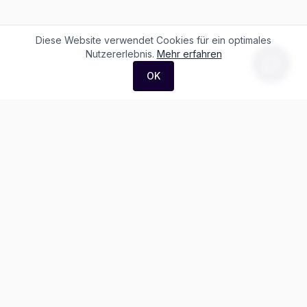
Diese Website verwendet Cookies für ein optimales
Nutzererlebnis.
Mehr erfahren
OK
F. + M. Konstantin Logistik AG
Äussere Luzernerstrasse 21
4665 Oftringen
Weitere Ausstellung:
Helblingstrasse 1
4852 Rothrist
Ausstellung ohne Beratung vor Ort
Telefon:
+41 62 797 22 44