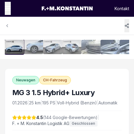
Kontakt
1
/
11
Vergrössern
Neuwagen
CH-Fahrzeug
MG 3 1.5 Hybrid+ Luxury
01.2026
|
25
km
|
195
PS
|
Voll-Hybrid (Benzin)
|
Automatik
4.5
(
144
Google-Bewertungen)
|
F. + M. Konstantin Logistik AG
Geschlossen