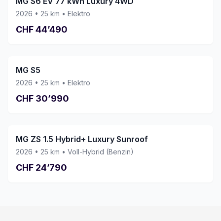
MG S6 EV 77 kWh Luxury 4WD
kaufen. Vielen Dank an das ganze Team!
2026
•
25
km •
Elektro
CHF
44’490
MG S5
2026
•
25
km •
Elektro
CHF
30’990
MG ZS 1.5 Hybrid+ Luxury Sunroof
2026
•
25
km •
Voll-Hybrid (Benzin)
CHF
24’790