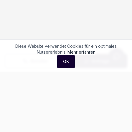
Diese Website verwendet Cookies für ein optimales
Nutzererlebnis.
Mehr erfahren
Anrufen
Anfrage
OK
Häufige Fragen zum
MG 3 1.5 Hybrid+
Luxury
Was kostet der MG 3 1.5 Hybrid+ Luxury?