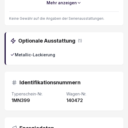
Mehr anzeigen
LED Rückleuchten
Keine Gewähr auf die Angaben der Serienausstattungen.
ABS Antiblockiersystem
Optionale Ausstattung
(
1
)
Rücksitze umklappbar 60/40
Metallic-Lackierung
Isofix-Kindersitzbefestigung
Stauassistent
Identifikationsnummern
DAB+ Digital Audio Broadcast
Typenschein-Nr.
Wagen-Nr.
1MN399
Geschwindigkeitslimit Assistent
140472
Klimaanlage automatisch