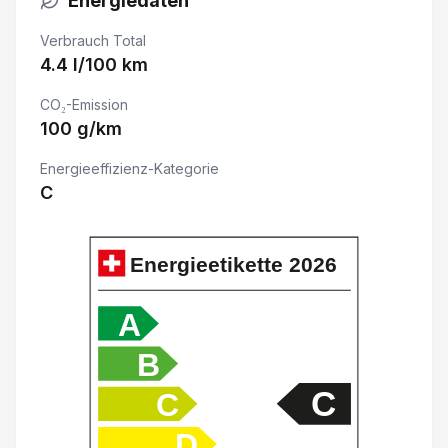
Energiedaten
Navigationssystem
Verbrauch Total
Spurverlassenswarnung
4.4 l/100 km
CO₂-Emission
Adaptive Geschwindigkeitsregelung ACC
100 g/km
Multifunktionslenkrad
Energieeffizienz-Kategorie
C
Reifendruck-Sensoren TPMS
Fahrersitz 6-fach verstellbar
Energieetikette
2026
Spurwechselassistent
A
B
Apple Car Play/ Android Auto
C
C
Seitenairbag Fahrer und Beifahrerseite
D