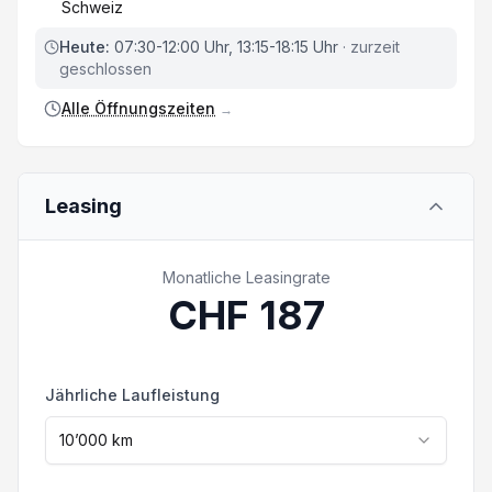
Schweiz
zugeschnittenes Angebot für Ihre
Fahrzeugfinanzierung, zu Top Konditionen.
Heute:
07:30-12:00 Uhr, 13:15-18:15 Uhr
· zurzeit
Bluetooth-System
geschlossen
Eintausch / Ankauf:
Gerne tauschen wir Ihr jetziges Fahrzeug zu
Einparkhilfe hinten
Alle Öffnungszeiten
→
fairen Konditionen ein.
Wollen Sie Ihr Fahrzeug verkaufen? Nehmen
Sie mit uns Kontakt auf. Die effektive
Leasing
Ausstattung kann von der publizierten
Ausstattung abweichen. Irrtümer und
Zwischenverkauf vorbehalten.
Monatliche Leasingrate
CHF
187
Jährliche Laufleistung
10’000
km