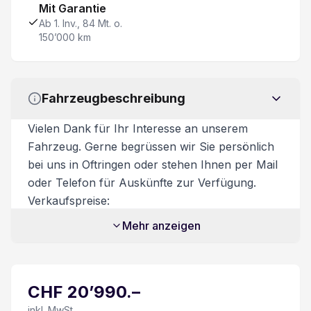
Mit Garantie
ESP Elektronisches Stabilitätsprogramm
Ab 1. Inv., 84 Mt. o.
150’000 km
LED Tagfahrlicht
Details siehe gültige Preisliste des Importeurs
Fahrzeugbeschreibung
Lüftungsdüsen hinten in Mittelkonsole
Vielen Dank für Ihr Interesse an unserem
Fahrzeug. Gerne begrüssen wir Sie persönlich
eCall
bei uns in Oftringen oder stehen Ihnen per Mail
oder Telefon für Auskünfte zur Verfügung.
Toter-Winkel-Warnsystem
Verkaufspreise:
Unsere Verkaufspreise sind inkl. 8.1%
Mehr anzeigen
Aussenspiegel elektrisch verstellbar/ heizbar und
Mehrwertsteuer. Zusatzkosten:
Transportkosten CHF 450.-
Keine Gewähr auf die Angaben der Serienausstattung
Zusatzdienstleistungen:
CHF
20’990
.–
Beim Kauf eines Fahrzeuges ist ein
Connect
Ablieferungspaket für CHF 550.- optional
inkl. MwSt.