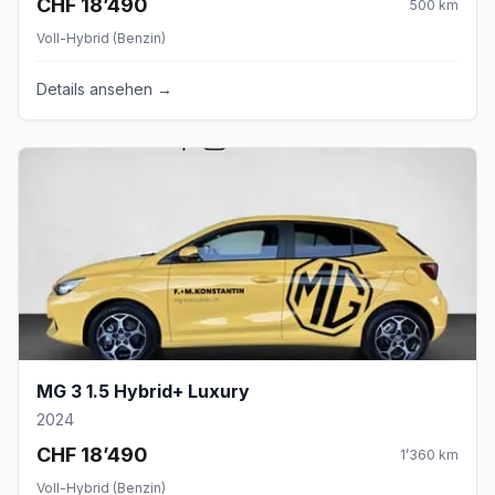
CHF 18’490
500
km
Voll-Hybrid (Benzin)
Details ansehen →
MG 3 1.5 Hybrid+ Luxury
2024
CHF 18’490
1’360
km
Voll-Hybrid (Benzin)