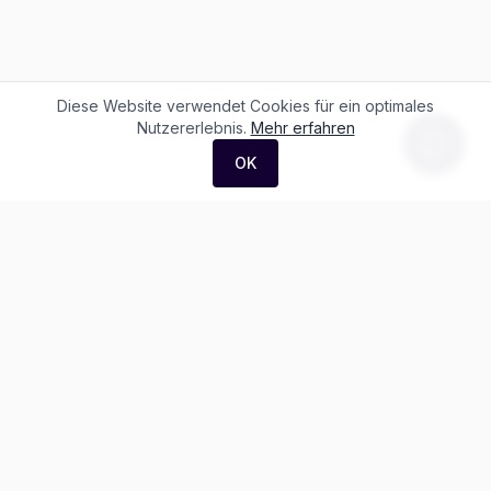
Diese Website verwendet Cookies für ein optimales
Nutzererlebnis.
Mehr erfahren
OK
F. + M. Konstantin Logistik AG
Äussere Luzernerstrasse 21
4665 Oftringen
Weitere Ausstellung:
Helblingstrasse 1
4852 Rothrist