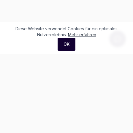
Diese Website verwendet Cookies für ein optimales
Nutzererlebnis.
Mehr erfahren
OK
F. + M. Konstantin Logistik AG
Äussere Luzernerstrasse 21
4665 Oftringen
Weitere Ausstellung:
Helblingstrasse 1
4852 Rothrist