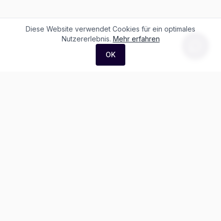
Diese Website verwendet Cookies für ein optimales
Nutzererlebnis.
Mehr erfahren
OK
F. + M. Konstantin Logistik AG
Äussere Luzernerstrasse 21
4665 Oftringen
Weitere Ausstellung:
Helblingstrasse 1
4852 Rothrist
Ausstellung ohne Beratung vor Ort
Telefon:
+41 62 797 22 44