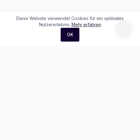
Diese Website verwendet Cookies für ein optimales
Nutzererlebnis.
Mehr erfahren
OK
F. + M. Konstantin Logistik AG
Äussere Luzernerstrasse 21
4665 Oftringen
Weitere Ausstellung:
Helblingstrasse 1
4852 Rothrist
Ausstellung ohne Beratung vor Ort
Telefon:
+41 62 797 22 44