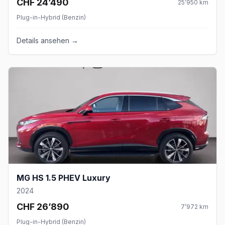
CHF 24’490
25’950
km
Plug-in-Hybrid (Benzin)
Details ansehen →
MG HS 1.5 PHEV Luxury
2024
CHF 26’890
7’972
km
Plug-in-Hybrid (Benzin)