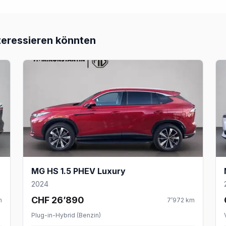
teressieren könnten
MG HS 1.5 PHEV Luxury
2024
CHF 26’890
m
7’972
km
Plug-in-Hybrid (Benzin)