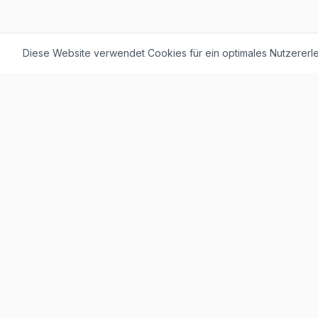
Diese Website verwendet Cookies für ein optimales Nutzererle
F. + M. Konstantin Logistik AG
Äussere Luzernerstrasse 21
4665 Oftringen
Weitere Ausstellung:
Helblingstrasse 1
4852 Rothrist
Ausstellung ohne Beratung vor Ort
Telefon:
+41 62 797 22 44
WhatsApp:
+41 62 797 79 56