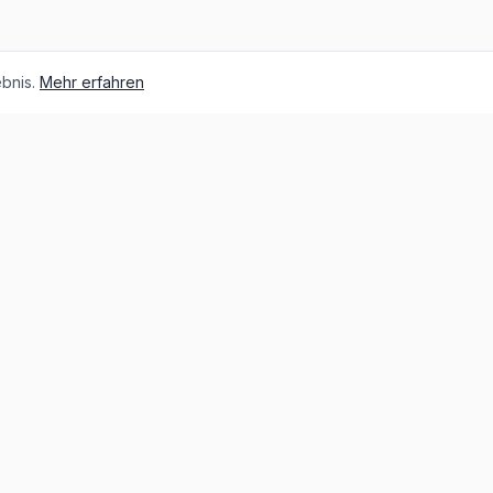
bnis.
Mehr erfahren
Über unsere Fahrzeuge
Über MG
Die Geschichte von MG
MG IM
MG Cyberster
MG kaufen, Leasing oder Auto-Abo