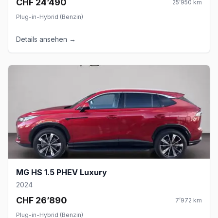
CHF 24’490
25’950
km
Plug-in-Hybrid (Benzin)
Details ansehen →
MG HS 1.5 PHEV Luxury
2024
CHF 26’890
7’972
km
Plug-in-Hybrid (Benzin)