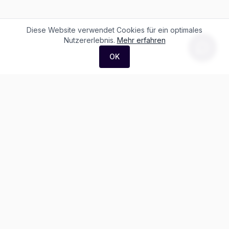
Diese Website verwendet Cookies für ein optimales
Nutzererlebnis.
Mehr erfahren
OK
F. + M. Konstantin Logistik AG
Äussere Luzernerstrasse 21
4665 Oftringen
Weitere Ausstellung:
Helblingstrasse 1
4852 Rothrist
Ausstellung ohne Beratung vor Ort
Telefon:
+41 62 797 22 44