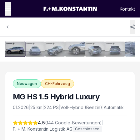
Kontakt
1
/
16
Vergrössern
Neuwagen
CH-Fahrzeug
MG HS 1.5 Hybrid Luxury
01.2026
|
25
km
|
224
PS
|
Voll-Hybrid (Benzin)
|
Automatik
4.5
(
144
Google-Bewertungen)
|
F. + M. Konstantin Logistik AG
Geschlossen