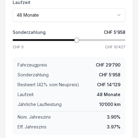
Fahrersitz 6-fach elektrisch verstellbar
Laufzeit
48
Monate
Navigationssystem
Sonderzahlung
CHF
5’958
Einparkhilfe hinten
CHF
0
CHF
10’427
Wireless Charging für mobile Geräte
Garantie 7 Jahre/ 150'000 km
Fahrzeugpreis
CHF
29’790
Sonderzahlung
CHF
5’958
12 V Steckdose auf Mittelkonsole
Restwert (
42
%
vom Neupreis
)
CHF
14’129
Laufzeit
48
Monate
eCall
Jährliche Laufleistung
10’000
km
Leichtmetallfelgen 19"
Nom. Jahreszins
3.90
%
LED Tagfahrlicht
Eff. Jahreszins
3.97
%