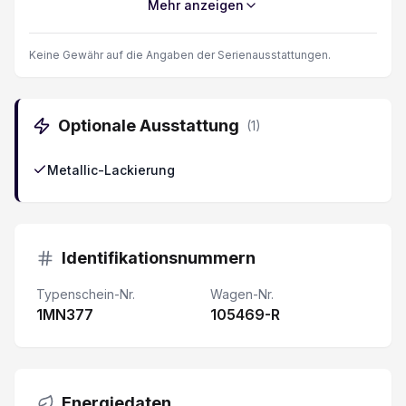
Mehr anzeigen
Fahrersitz mit Memory
Keine Gewähr auf die Angaben der Serienausstattungen.
Getönte Scheiben
Optionale Ausstattung
(
1
)
Digitale Instrumentierung
Metallic-Lackierung
Dachreling silber
Reifendruck-Sensoren TPMS
Identifikationsnummern
Stauassistent
Typenschein-Nr.
Wagen-Nr.
1MN377
Müdigkeitserkennung
105469-R
2 USB-Anschlüsse 2. Sitzreihe
Energiedaten
Heckklappe elektrisch mit Freihandfunktion