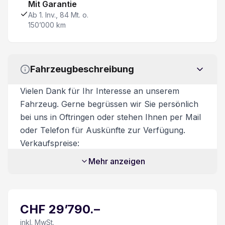
Mit Garantie
Sitzheizung vorne
Ab 1. Inv., 84 Mt. o.
150’000 km
Apple Car Play/ Android Auto
Reifen-Reparatur Set
Fahrzeugbeschreibung
Aussensp. m. Memory el. verstell-, anklapp- u. beh
Vielen Dank für Ihr Interesse an unserem
Fahrzeug. Gerne begrüssen wir Sie persönlich
Fernlichtassistent
bei uns in Oftringen oder stehen Ihnen per Mail
oder Telefon für Auskünfte zur Verfügung.
Bluetooth-System
Verkaufspreise:
Unsere Verkaufspreise sind inkl. 8.1%
Mehr anzeigen
Automatische Notbremsung
Mehrwertsteuer. Zusatzkosten:
Transportkosten CHF 450.-
Beifahrersitz 4-fach elektrisch verstellbar
Zusatzdienstleistungen:
CHF
29’790
.–
Beim Kauf eines Fahrzeuges ist ein
Nebelscheinwerfer
Ablieferungspaket für CHF 550.- optional
inkl. MwSt.