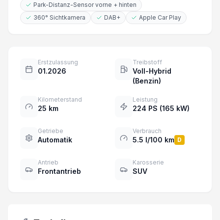
Park-Distanz-Sensor vorne + hinten
360° Sichtkamera
DAB+
Apple Car Play
Erstzulassung
Treibstoff
01.2026
Voll-Hybrid
(Benzin)
Kilometerstand
Leistung
25 km
224 PS (165 kW)
Getriebe
Verbrauch
Automatik
5.5 l/100 km
D
Antrieb
Karosserie
Frontantrieb
SUV