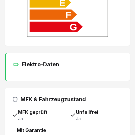
E
Fernlichtassistent
F
G
Sprachsteuerung
Fahrersitz elektrisch verstellbar
Aussenspiegel elektrisch anklappbar
Elektro-Daten
Lederlenkrad
Regensensor
MFK & Fahrzeugzustand
Heckklappe elektrisch mit Freihandfunktion
MFK geprüft
Unfallfrei
Ja
Ja
Klimaanlage automatisch
Mit Garantie
Keyless Entry System