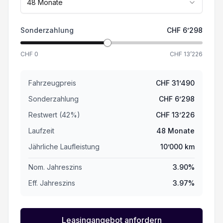
48
Monate
Sonderzahlung
CHF
6’298
CHF
0
CHF
13’226
Fahrzeugpreis
CHF
31’490
Sonderzahlung
CHF
6’298
Restwert (
42
%
)
CHF
13’226
Laufzeit
48
Monate
Jährliche Laufleistung
10’000
km
Nom. Jahreszins
3.90
%
Eff. Jahreszins
3.97
%
Leasingangebot anfordern