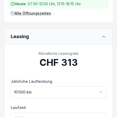
Fahrzeugfinanzierung, zu Top Konditionen.
Heute:
07:30-12:00 Uhr, 13:15-18:15 Uhr
Eintausch / Ankauf:
Alle Öffnungszeiten
→
Gerne tauschen wir Ihr jetziges Fahrzeug zu
fairen Konditionen ein.
Wollen Sie Ihr Fahrzeug verkaufen? Nehmen
Leasing
Sie mit uns Kontakt auf. Die effektive
Ausstattung kann von der publizierten
Ausstattung abweichen. Irrtümer und
Monatliche Leasingrate
Zwischenverkauf vorbehalten.
CHF
313
Jährliche Laufleistung
10’000
km
Laufzeit