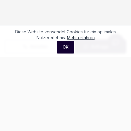
Diese Website verwendet Cookies für ein optimales
Nutzererlebnis.
Mehr erfahren
Anrufen
Anfrage
OK
Häufige Fragen zum
MG HS 1.5 PHEV
Luxury
Was kostet der MG HS 1.5 PHEV Luxury?
Gibt es Leasing für den MG Hs?