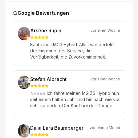
Google Bewertungen
Arsène Rupin
vor einer Woche
Kauf eines MG3 Hybrid. Alles war perfekt:
der Empfang, der Service, die
Verfügbarkeit, die Zuvorkommenheit.
Stefan Albrecht
vor einer Woche
⭐⭐⭐⭐⭐ Ich fahre meinen MG ZS Hybrid nun
seit einem halben Jahr und bin nach wie vor
sehr zufrieden. Der Kauf bei der Garage
Konstantin in Oftringen war von Anfang bis
Ende eine rundum positive Erfahrung.
Besonders hervorheben möchte ich meinen
Dalia Lara Baumberger
vor einem Monat
Verkaufsberater Herrn Janick Moor. Er hat
mich kompetent, ehrlich und ohne jeglichen