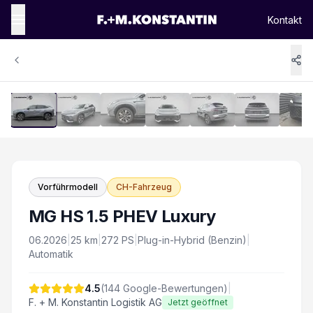
Kontakt
1
/
16
Vergrössern
Vorführmodell
CH-Fahrzeug
MG HS 1.5 PHEV Luxury
06.2026
|
25
km
|
272
PS
|
Plug-in-Hybrid (Benzin)
|
Automatik
4.5
(
144
Google-Bewertungen)
|
F. + M. Konstantin Logistik AG
Jetzt geöffnet