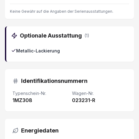
Autonomer Notbrems-Assistent
Keine Gewähr auf die Angaben der Serienausstattungen.
Heizbare Vordersitze
Optionale Ausstattung
(
1
)
LED-Scheinwerfer
Metallic-Lackierung
LED Rückleuchten
Garantie 7 Jahre/ 150'000 km
Identifikationsnummern
Park-Distanz-Sensor vorne
Typenschein-Nr.
Wagen-Nr.
1MZ308
LED Tagfahrlicht
023231-R
Touchscreen-Farbbildschirm
Energiedaten
Adaptiver Tempomat ACC