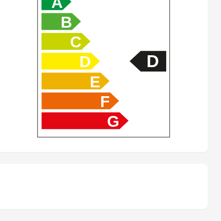
A
Getönte Scheiben
B
Spurwechselwarnung
C
Dachreling silber
D
D
Reifendruck-Sensoren TPMS
E
Deaktivierung Beifahrerairbag
F
Rückfahrkamera
G
Einparkhilfe vorne
Bluetooth-System
Airbag Fahrer und Beifahrerseite
Adaptive Geschwindigkeitsregelung ACC
ABS Antiblockiersystem
Sitzbezüge in Kunstleder