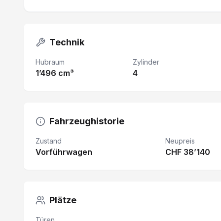
Technik
Hubraum
Zylinder
1’496 cm³
4
Fahrzeughistorie
Zustand
Neupreis
Vorführwagen
CHF 38’140
Plätze
Türen