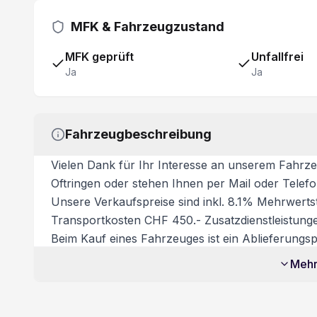
Fensterheber elektrisch vorne + hinten
MFK & Fahrzeugzustand
Apple Car Play/ Android Auto
MFK geprüft
Unfallfrei
Ja
Ja
Sprachsteuerung
Fahrzeugbeschreibung
Vielen Dank für Ihr Interesse an unserem Fahrze
Oftringen oder stehen Ihnen per Mail oder Telef
Unsere Verkaufspreise sind inkl. 8.1% Mehrwerts
Transportkosten CHF 450.- Zusatzdienstleistung
Beim Kauf eines Fahrzeuges ist ein Ablieferungspa
Dieses beinhaltet:
Mehr
- Volltanken
- Vignette
- Fahrzeugaufbereitung