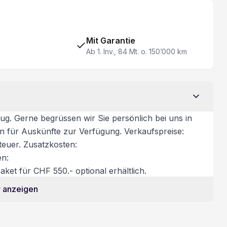
Wireless Charging für mobile Geräte
Nebelscheinwerfer
Mit Garantie
Ab 1. Inv., 84 Mt. o. 150’000 km
Keine Gewähr auf die Angaben der Serienausstattung
ug. Gerne begrüssen wir Sie persönlich bei uns in
on für Auskünfte zur Verfügung. Verkaufspreise:
teuer. Zusatzkosten:
en:
ket für CHF 550.- optional erhältlich.
 anzeigen