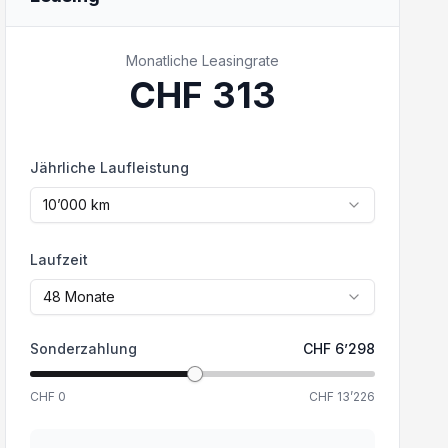
Monatliche Leasingrate
CHF
313
Jährliche Laufleistung
10’000
km
Laufzeit
48
Monate
Sonderzahlung
CHF
6’298
CHF
0
CHF
13’226