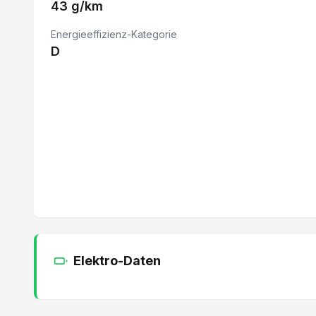
43 g/km
Klimaanlage automatisch 2-Zonen
Energieeffizienz-Kategorie
Berganfahrhilfe
D
360° Kamera
12 V Steckdose auf Mittelkonsole
Fernlichtassistent
Automatische Notbremsung
Multifunktionslenkrad
Seitenairbag Fahrer und Beifahrerseite
Kofferraumgepäcknetz
Regensensor
Elektro-Daten
Fahrersitz mit Lendenwirbelstütze verstellbar
Aussensp. m. Memory el. verstell-, anklapp- u. beh