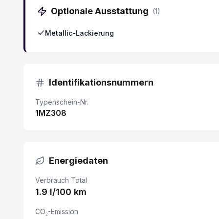
LED Tagfahrlicht
Optionale Ausstattung
(
1
)
Verkehrsschild-Erkennungssystem
Metallic-Lackierung
Keyless Entry System
Lenkradheizung
Identifikationsnummern
Beifahrersitz 4-fach elektrisch verstellbar
2 USB-Anschlüsse
Typenschein-Nr.
1MZ308
Einparkhilfe hinten
Elektronische Parkbremse
Sitzheizung vorne
Energiedaten
ESP Elektronisches Stabilitätsprogramm
Verbrauch Total
1.9 l/100 km
Lichtsensor
CO₂-Emission
Rückfahr-Querverkehrswarner