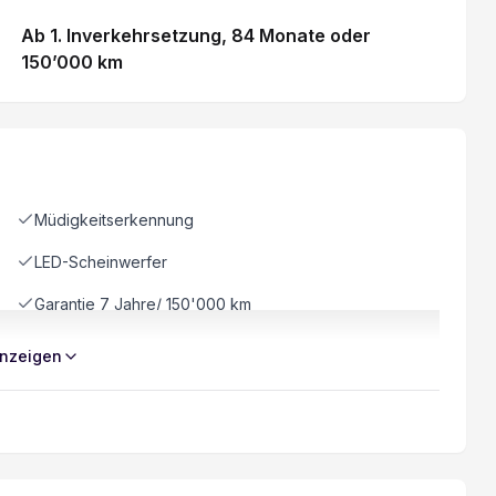
Ab 1. Inverkehrsetzung
, 84 Monate
oder
150’000 km
Müdigkeitserkennung
LED-Scheinwerfer
Garantie 7 Jahre/ 150'000 km
Navigationssystem
nzeigen
8 Lautsprecher
Trittbretter
Spurhalteassistent LKA