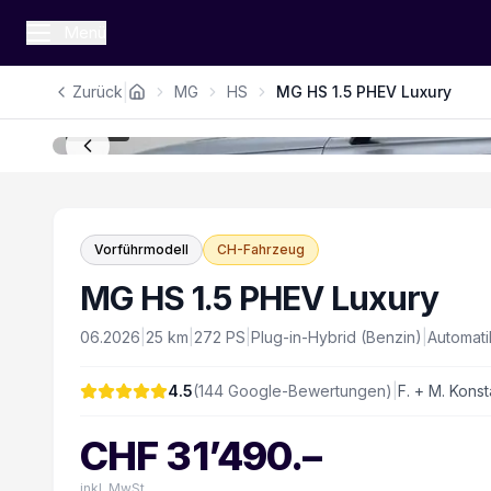
Menü
|
Zurück
MG
HS
MG HS 1.5 PHEV Luxury
1
/
16
Vorführmodell
CH-Fahrzeug
MG HS 1.5 PHEV Luxury
06.2026
|
25
km
|
272
PS
|
Plug-in-Hybrid (Benzin)
|
Automati
4.5
(
144
Google-Bewertungen)
|
F. + M. Konst
CHF
31’490
.–
inkl. MwSt.