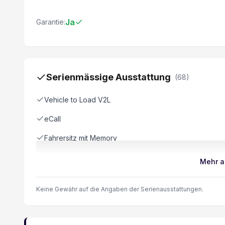
Ja
Garantie:
Serienmässige Ausstattung
(
68
)
Vehicle to Load V2L
eCall
Fahrersitz mit Memory
Details siehe gültige Preisliste des Importeurs
Mehr a
Fernprogrammierung der Klimaautomatik
Keine Gewähr auf die Angaben der Serienausstattungen.
Stauassistent
2 USB-Anschlüsse 2. Sitzreihe