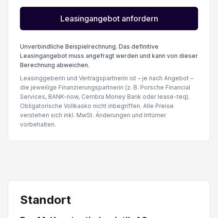
Seitenairbag Fahrer und Beifahrerseite
Leasingangebot anfordern
Fahrersitz mit Lendenwirbelstütze verstellbar
Unverbindliche Beispielrechnung. Das definitive
Leasingangebot muss angefragt werden und kann von dieser
Berechnung abweichen.
Berganfahrhilfe
Leasinggeberin und Vertragspartnerin ist – je nach Angebot –
die jeweilige Finanzierungspartnerin (z. B. Porsche Financial
Toter-Winkel-Warnsystem/ Türöffnung
Services, BANK-now, Cembra Money Bank oder lease-teq).
Obligatorische Vollkasko nicht inbegriffen. Alle Preise
verstehen sich inkl. MwSt. Änderungen und Irrtümer
vorbehalten.
Standort