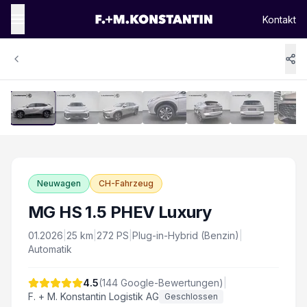
Kontakt
1
/
16
Vergrössern
Neuwagen
CH-Fahrzeug
MG HS 1.5 PHEV Luxury
01.2026
|
25
km
|
272
PS
|
Plug-in-Hybrid (Benzin)
|
Automatik
4.5
(
144
Google-Bewertungen)
|
F. + M. Konstantin Logistik AG
Geschlossen