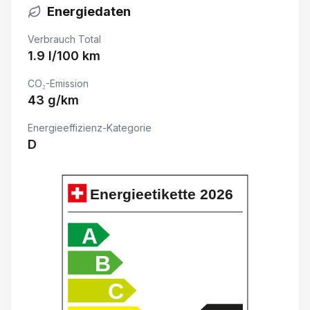
Energiedaten
ABS Antiblockiersystem
Verbrauch Total
Automatische Notbremsung
1.9 l/100 km
CO₂-Emission
LED Rückleuchten
43 g/km
2 USB-Anschlüsse
Energieeffizienz-Kategorie
D
Spurhalteassistent LKA
Verkehrsschild-Erkennungssystem
Energieetikette
2026
Fahrersitz mit Memory
A
B
Deaktivierung Beifahrerairbag
C
Klimaanlage automatisch 2-Zonen