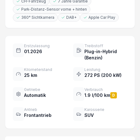
CH-Fahrzeug
7 Jahre Garantie
Park-Distanz-Sensor vorne + hinten
360° Sichtkamera
DAB+
Apple Car Play
Erstzulassung
Treibstoff
01.2026
Plug-in-Hybrid
(Benzin)
Kilometerstand
Leistung
25 km
272 PS (200 kW)
Getriebe
Verbrauch
Automatik
1.9 l/100 km
D
Antrieb
Karosserie
Frontantrieb
SUV