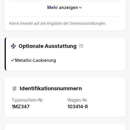
Elektronische Wegfahrsperre/ Alarmanlage
Mehr anzeigen
Navigationssystem
Keine Gewähr auf die Angaben der Serienausstattungen.
LED Tagfahrlicht
Optionale Ausstattung
(
1
)
Rückfahr-Querverkehrswarner
Metallic-Lackierung
Fernlichtassistent
Elektronische Parkbremse
Identifikationsnummern
Fahrersitz 6-fach elektrisch verstellbar
Typenschein-Nr.
Wagen-Nr.
1MZ347
Apple Car Play/ Android Auto
103414-R
Trittbretter