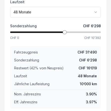
Laufzeit
Regensensor
48
Monate
Garantie 7 Jahre/ 150'000 km
Sonderzahlung
CHF
6’298
Aussensp. m. Memory el. verstell-, anklapp- u. beh
CHF
0
CHF
10’392
Einparkhilfe hinten
Fahrzeugpreis
CHF
31’490
Wireless Charging für mobile Geräte
Sonderzahlung
CHF
6’298
Restwert (
42
%
vom Neupreis
)
CHF
16’019
Sitzheizung vorne
Laufzeit
48
Monate
Sitzbezüge in Kunstleder
Jährliche Laufleistung
10’000
km
Nom. Jahreszins
3.90
%
Airbag Fahrer und Beifahrerseite
Eff. Jahreszins
3.97
%
Multifunktionslenkrad