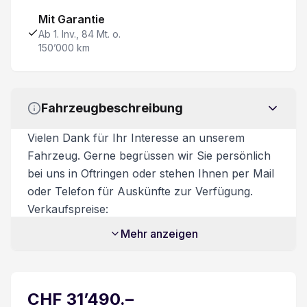
Mit Garantie
Leichtmetallfelgen 19"
Ab 1. Inv., 84 Mt. o.
150’000 km
Adaptive Geschwindigkeitsregelung ACC
360° Kamera
Fahrzeugbeschreibung
Beifahrersitz 4-fach elektrisch verstellbar
Vielen Dank für Ihr Interesse an unserem
Fahrzeug. Gerne begrüssen wir Sie persönlich
LED-Scheinwerfer
bei uns in Oftringen oder stehen Ihnen per Mail
oder Telefon für Auskünfte zur Verfügung.
12 V Steckdose auf Mittelkonsole
Verkaufspreise:
Unsere Verkaufspreise sind inkl. 8.1%
Mehr anzeigen
Dachreling silber
Mehrwertsteuer. Zusatzkosten:
Transportkosten CHF 450.-
Reifendruck-Sensoren TPMS
Zusatzdienstleistungen:
CHF
31’490
.–
Beim Kauf eines Fahrzeuges ist ein