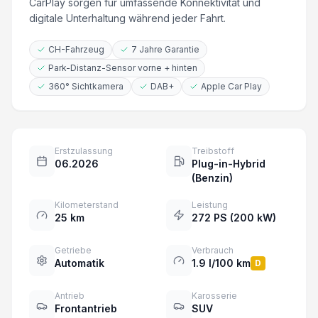
CarPlay sorgen für umfassende Konnektivität und
digitale Unterhaltung während jeder Fahrt.
CH-Fahrzeug
7 Jahre Garantie
Park-Distanz-Sensor vorne + hinten
360° Sichtkamera
DAB+
Apple Car Play
Erstzulassung
Treibstoff
06.2026
Plug-in-Hybrid
(Benzin)
Kilometerstand
Leistung
25 km
272 PS (200 kW)
Getriebe
Verbrauch
Automatik
1.9 l/100 km
D
Antrieb
Karosserie
Frontantrieb
SUV