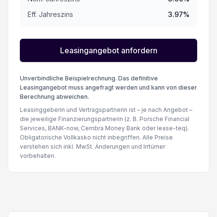
Eff. Jahreszins
3.97
%
ABS Antiblockiersystem
Reifen-Reparatur Set
Leasingangebot anfordern
Elektronische Parkbremse
Unverbindliche Beispielrechnung. Das definitive
Leasingangebot muss angefragt werden und kann von dieser
Berechnung abweichen.
Spurverlassenswarnung
Leasinggeberin und Vertragspartnerin ist – je nach Angebot –
die jeweilige Finanzierungspartnerin (z. B. Porsche Financial
360° Kamera
Services, BANK-now, Cembra Money Bank oder lease-teq).
Obligatorische Vollkasko nicht inbegriffen. Alle Preise
verstehen sich inkl. MwSt. Änderungen und Irrtümer
vorbehalten.