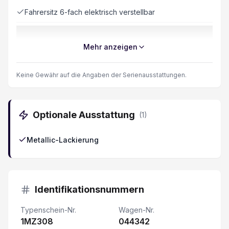
Fahrersitz 6-fach elektrisch verstellbar
2 USB-Anschlüsse 2. Sitzreihe
Mehr anzeigen
Automatische Notbremsung
Keine Gewähr auf die Angaben der Serienausstattungen.
Center Airbag vorne
Optionale Ausstattung
(
1
)
Rückfahr-Querverkehrswarner
Metallic-Lackierung
Fahrersitz mit Lendenwirbelstütze verstellbar
Fensterheber elektrisch vorne + hinten
Identifikationsnummern
Heckklappe elektrisch mit Freihandfunktion
Typenschein-Nr.
Wagen-Nr.
1MZ308
Deaktivierung Beifahrerairbag
044342