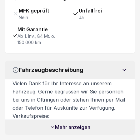
Aussensp. m. Memory el. verstell-, anklapp- u. beh
MFK geprüft
Unfallfrei
Nein
Ja
ESP Elektronisches Stabilitätsprogramm
Mit Garantie
eCall
Ab 1. Inv., 84 Mt. o.
150’000 km
DAB+ Digital Audio Broadcast
Nebelscheinwerfer
Fahrzeugbeschreibung
Vehicle to Load V2L
Vielen Dank für Ihr Interesse an unserem
Fahrzeug. Gerne begrüssen wir Sie persönlich
Einparkhilfe hinten
bei uns in Oftringen oder stehen Ihnen per Mail
oder Telefon für Auskünfte zur Verfügung.
Sprachsteuerung
Verkaufspreise:
Unsere Verkaufspreise sind inkl. 8.1%
Mehr anzeigen
Leichtmetallfelgen 19"
Mehrwertsteuer. Zusatzkosten: