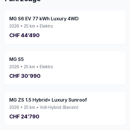
gemacht. Wir können diese Garage mit
bestem Gewissen weiterempfehlen und
würden jederzeit wieder ein Fahrzeug hier
MG S6 EV 77 kWh Luxury 4WD
kaufen. Vielen Dank an das ganze Team!
2026
•
25
km •
Elektro
CHF
44’490
MG S5
2026
•
25
km •
Elektro
CHF
30’990
MG ZS 1.5 Hybrid+ Luxury Sunroof
2026
•
25
km •
Voll-Hybrid (Benzin)
CHF
24’790