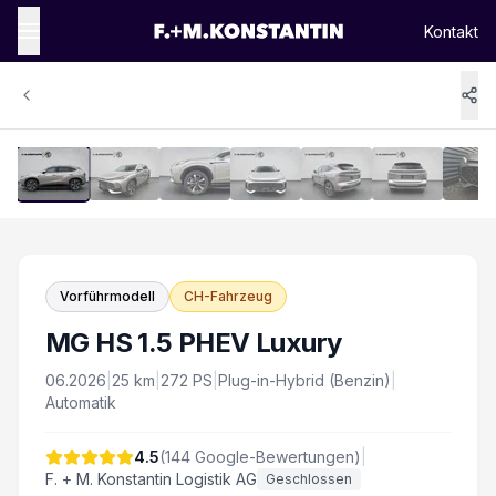
Kontakt
1
/
16
Vergrössern
Vorführmodell
CH-Fahrzeug
MG HS 1.5 PHEV Luxury
06.2026
|
25
km
|
272
PS
|
Plug-in-Hybrid (Benzin)
|
Automatik
4.5
(
144
Google-Bewertungen)
|
F. + M. Konstantin Logistik AG
Geschlossen