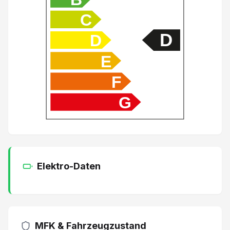
C
Regensensor
D
D
Adaptive Geschwindigkeitsregelung ACC
E
Apple Car Play/ Android Auto
F
G
Seitenairbag Fahrer und Beifahrerseite
Sitzbezüge in Kunstleder
2 USB-Anschlüsse
Elektro-Daten
Lichtsensor
Einparkhilfe vorne
MFK & Fahrzeugzustand