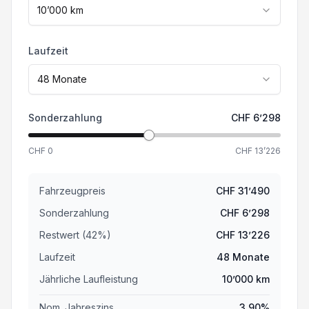
10’000
km
LED Tagfahrlicht
Laufzeit
Beifahrersitz 4-fach elektrisch verstellbar
48
Monate
Keine Gewähr auf die Angaben der Serienausstattung
Sonderzahlung
CHF
6’298
Trittbretter
CHF
0
CHF
13’226
Toter-Winkel-Warnsystem/ Türöffnung
Fahrzeugpreis
CHF
31’490
Klimaanlage automatisch 2-Zonen
Sonderzahlung
CHF
6’298
Restwert (
42
%
)
CHF
13’226
Dachreling silber
Laufzeit
48
Monate
12 V Steckdose auf Mittelkonsole
Jährliche Laufleistung
10’000
km
Nom. Jahreszins
3.90
%
8 Lautsprecher