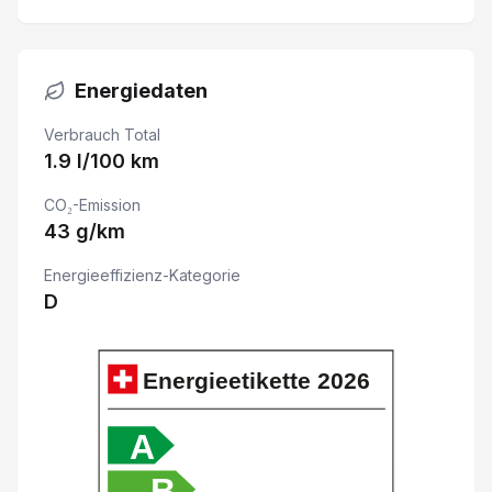
LED-Scheinwerfer
Energiedaten
Airbag Fahrer und Beifahrerseite
Verbrauch Total
Rückfahrkamera
1.9 l/100 km
CO₂-Emission
Wireless Charging für mobile Geräte
43 g/km
Berganfahrhilfe
Energieeffizienz-Kategorie
D
Fernprogrammierung der Klimaautomatik
Multifunktionslenkrad
Energieetikette
2026
Bluetooth-System
A
B
Garantie 7 Jahre/ 150'000 km