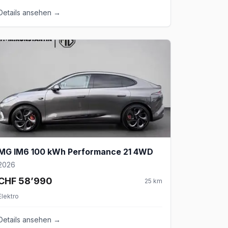
Details ansehen →
MG IM6 100 kWh Performance 21 4WD
2026
CHF 58’990
25
km
Elektro
Details ansehen →