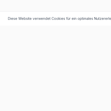
Diese Website verwendet Cookies für ein optimales Nutzererle
F. + M. Konstantin Logistik AG
Äussere Luzernerstrasse 21
4665 Oftringen
Weitere Ausstellung:
Helblingstrasse 1
4852 Rothrist
Ausstellung ohne Beratung vor Ort
Telefon:
+41 62 797 22 44
WhatsApp:
+41 62 797 79 56