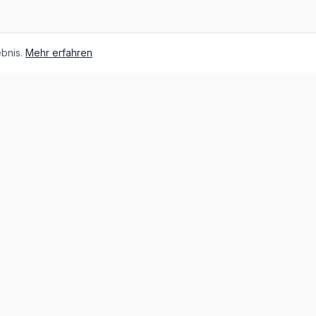
bnis.
Mehr erfahren
Über unsere Fahrzeuge
Über MG
Die Geschichte von MG
MG IM
MG Cyberster
MG kaufen, Leasing oder Auto-Abo