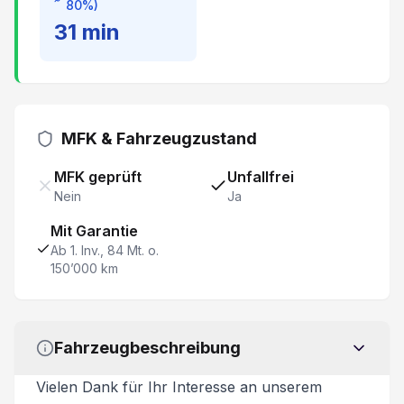
80%)
Spurhalteassistent LKA
31
min
LED Rückleuchten
Connect
MFK & Fahrzeugzustand
Beifahrersitz 4-fach verstellbar
MFK geprüft
Unfallfrei
Leselampen hinten
Nein
Ja
Mit Garantie
Dunkelgetönte Scheiben hinten
Ab 1. Inv., 84 Mt. o.
150’000 km
Spurwechselassistent
Sprachsteuerung
Fahrzeugbeschreibung
Fahrersitz 6-fach elektrisch verstellbar
Vielen Dank für Ihr Interesse an unserem