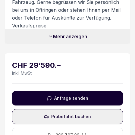
Fahrzeug. Gerne begrüssen wir Sie persönlich
Vehicle to Load V2L
bei uns in Oftringen oder stehen Ihnen per Mail
oder Telefon für Auskünfte zur Verfügung.
Heckklappe elektrisch mit Freihandfunktion
Verkaufspreise:
Unsere Verkaufspreise sind inkl. 8.1%
Rücksitze umklappbar 60/40
Mehr anzeigen
Mehrwertsteuer. Zusatzkosten:
Transportkosten CHF 450.-
ESP Elektronisches Stabilitätsprogramm
Zusatzdienstleistungen:
CHF
29’590
.–
Beim Kauf eines Fahrzeuges ist ein
Lichtsensor
Ablieferungspaket für CHF 550.- optional
inkl. MwSt.
erhältlich.
Verkehrszeichenerkennung &
Dieses beinhaltet:
Geschwindigkeitsbegrenz
- Volltanken
Anfrage senden
- Vignette
Rückfahr-Querverkehrswarner
- Fahrzeugaufbereitung
Probefahrt buchen
- Garantie bei Kauf des Ablieferungspakets
Mittelarmlehne hinten
Besichtigung/Probefahrt:
Batterieheizsystem