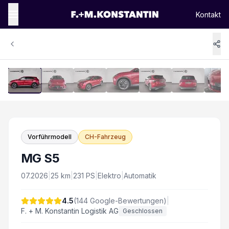
Kontakt
1
/
14
Vergrössern
Vorführmodell
CH-Fahrzeug
MG S5
07.2026
|
25
km
|
231
PS
|
Elektro
|
Automatik
4.5
(
144
Google-Bewertungen)
|
F. + M. Konstantin Logistik AG
Geschlossen