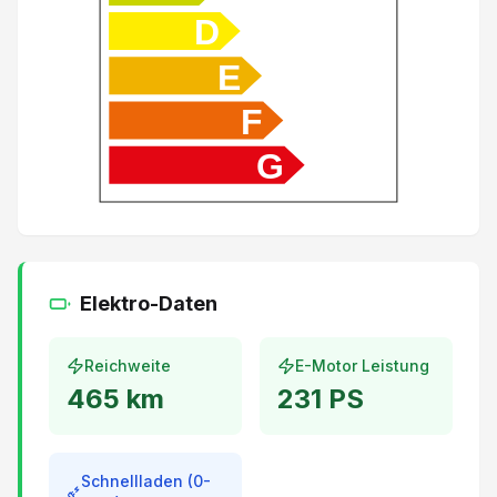
D
Adaptive Geschwindigkeitsregelung ACC
E
Fernlichtassistent
F
G
Lenksäule mit Höhen- und Längseinstellung
LED Tagfahrlicht
Automatische Notbremsung
Elektro-Daten
Kopfairbag vorne und hinten
Reichweite
E-Motor Leistung
Garantie 7 Jahre/ 150'000 km
465
km
231
PS
Wireless Charging für mobile Geräte
Schnellladen (0-