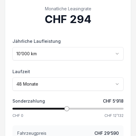
Fahrersitz mit Lendenwirbelstütze verstellbar
Ausstattung abweichen. Irrtümer und
Monatliche Leasingrate
Zwischenverkauf vorbehalten.
CHF
294
Isofix-Kindersitzbefestigung
Seitenairbag Fahrer und Beifahrerseite
Jährliche Laufleistung
Spurverlassenswarnung
10’000
km
Multifunktionslenkrad Leder
Laufzeit
Fernprogrammierung der Klimaautomatik
48
Monate
Deaktivierung Beifahrerairbag
Sonderzahlung
CHF
5’918
Digitale Instrumentierung
CHF
0
CHF
12’132
Rückfahrkamera
Fahrzeugpreis
CHF
29’590