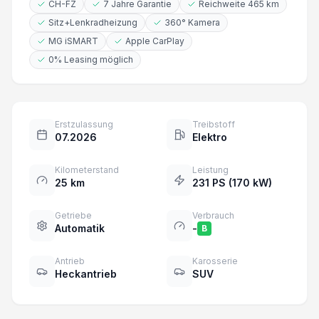
CH-FZ
7 Jahre Garantie
Reichweite 465 km
Sitz+Lenkradheizung
360° Kamera
MG iSMART
Apple CarPlay
0% Leasing möglich
Erstzulassung
Treibstoff
07.2026
Elektro
Kilometerstand
Leistung
25 km
231 PS (170 kW)
Getriebe
Verbrauch
Automatik
-
B
Antrieb
Karosserie
Heckantrieb
SUV