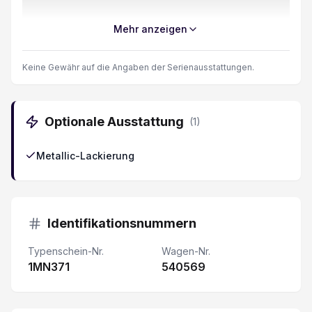
Fensterheber elektrisch vorne + hinten
Mehr anzeigen
USB-Anschluss
Keine Gewähr auf die Angaben der Serienausstattungen.
ABS Antiblockiersystem
Optionale Ausstattung
(
1
)
DAB+ Digital Audio Broadcast
Metallic-Lackierung
Keine Gewähr auf die Angaben der Serienausstattung
Aussenspiegel elektrisch verstellbar/ heizbar und
Identifikationsnummern
6 Lautsprecher
Typenschein-Nr.
Wagen-Nr.
1MN371
Berganfahrhilfe
540569
Heckspoiler