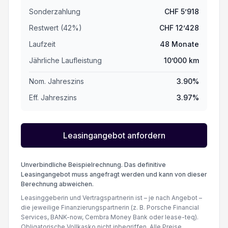
Abblendbarer Innenspiegel
Sonderzahlung
CHF
5’918
Restwert (
42
%
)
CHF
12’428
Stauassistent
Laufzeit
48
Monate
Jährliche Laufleistung
10’000
km
Keyless Entry System
Nom. Jahreszins
3.90
%
LED-Scheinwerfer
Eff. Jahreszins
3.97
%
Reifendruck-Sensoren TPMS
Leasingangebot anfordern
Unverbindliche Beispielrechnung. Das definitive
Leasingangebot muss angefragt werden und kann von dieser
Berechnung abweichen.
Leasinggeberin und Vertragspartnerin ist – je nach Angebot –
die jeweilige Finanzierungspartnerin (z. B. Porsche Financial
Services, BANK-now, Cembra Money Bank oder lease-teq).
Obligatorische Vollkasko nicht inbegriffen. Alle Preise