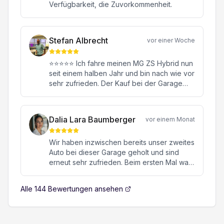
Verfügbarkeit, die Zuvorkommenheit.
Stefan Albrecht
vor einer Woche
⭐⭐⭐⭐⭐ Ich fahre meinen MG ZS Hybrid nun
seit einem halben Jahr und bin nach wie vor
sehr zufrieden. Der Kauf bei der Garage
Konstantin in Oftringen war von Anfang bis
Ende eine rundum positive Erfahrung.
Besonders hervorheben möchte ich meinen
Dalia Lara Baumberger
vor einem Monat
Verkaufsberater Herrn Janick Moor. Er hat
mich kompetent, ehrlich und ohne jeglichen
Wir haben inzwischen bereits unser zweites
Verkaufsdruck beraten. Mit seiner
Auto bei dieser Garage geholt und sind
freundlichen, engagierten und
erneut sehr zufrieden. Beim ersten Mal war
sympathischen Art hat er sich viel Zeit für all
es ein hochwertiger Sportwagen, beim
meine Fragen genommen und dafür
zweiten Mal ein MG. Beide Male verlief die
gesorgt, dass ich mich jederzeit bestens
Alle
144
Bewertungen ansehen
gesamte Abwicklung von Anfang bis Ende
aufgehoben gefühlt habe. Auch nach dem
absolut reibungslos, professionell und
Kauf fühlt man sich als Kunde hervorragend
unkompliziert. Besonders geschätzt haben
betreut – ein Service, den man heute nicht
wir die ehrliche Beratung, die transparente
überall findet. Mit meinem MG ZS Hybrid bin