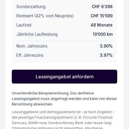
Berganfahrhilfe
Sonderzahlung
CHF
6’398
Restwert (
42
%
vom Neupreis
)
CHF
15’599
LED-Scheinwerfer
Laufzeit
48
Monate
Jährliche Laufleistung
10’000
km
USB-Anschluss
Nom. Jahreszins
3.90
%
Rückfahrkamera
Eff. Jahreszins
3.97
%
ESP Elektronisches Stabilitätsprogramm
Leasingangebot anfordern
Unverbindliche Beispielrechnung. Das definitive
Leasingangebot muss angefragt werden und kann von dieser
Berechnung abweichen.
Leasinggeberin und Vertragspartnerin ist – je nach Angebot –
die jeweilige Finanzierungspartnerin (z. B. Porsche Financial
Services, BANK-now, Cembra Money Bank oder lease-teq).
Obligatorische Vollkasko nicht inbegriffen. Alle Preise