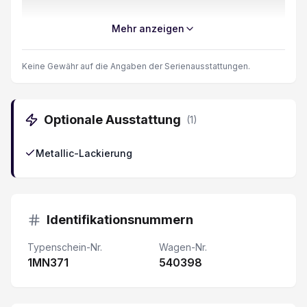
Adaptive Geschwindigkeitsregelung ACC
Mehr anzeigen
Leselampen hinten
Keine Gewähr auf die Angaben der Serienausstattungen.
Wireless Charging für mobile Geräte
Optionale Ausstattung
(
1
)
Heckspoiler
Metallic-Lackierung
Dachreling silber
Dunkelgetönte Scheiben hinten
Identifikationsnummern
Aussenspiegel elektrisch verstellbar/ heizbar und
Typenschein-Nr.
Wagen-Nr.
1MN371
Spurverlassenswarnung
540398
Spurwechselassistent