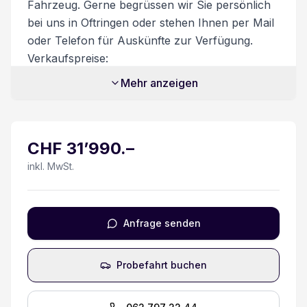
Fahrzeug. Gerne begrüssen wir Sie persönlich
Park-Distanz-Sensor hinten
bei uns in Oftringen oder stehen Ihnen per Mail
oder Telefon für Auskünfte zur Verfügung.
Multifunktionslenkrad Leder
Verkaufspreise:
Unsere Verkaufspreise sind inkl. 8.1%
Lenksäule mit Höhen- und Längseinstellung
Mehr anzeigen
Mehrwertsteuer. Zusatzkosten:
Transportkosten CHF 450.-
Bluetooth-System
Zusatzdienstleistungen:
CHF
31’990
.–
Beim Kauf eines Fahrzeuges ist ein
Regensensor
Ablieferungspaket für CHF 550.- optional
inkl. MwSt.
erhältlich.
Seitenairbag Fahrer und Beifahrerseite
Dieses beinhaltet:
- Volltanken
Isofix-Kindersitzbefestigung
Anfrage senden
- Vignette
- Fahrzeugaufbereitung
Keyless Entry System
Probefahrt buchen
- Garantie bei Kauf des Ablieferungspakets
Besichtigung/Probefahrt:
Sprachsteuerung