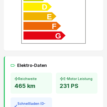
D
LED Tagfahrlicht
E
6 Lautsprecher
F
G
Fernprogrammierung der Klimaautomatik
Digitale Instrumentierung
Airbag Fahrer und Beifahrerseite
Elektro-Daten
360° Kamera
Reichweite
E-Motor Leistung
Rückfahr-Querverkehrswarner
465
km
231
PS
Mittelarmlehne hinten
Schnellladen (0-