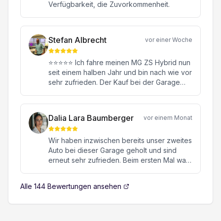
Verfügbarkeit, die Zuvorkommenheit.
Stefan Albrecht
vor einer Woche
⭐⭐⭐⭐⭐ Ich fahre meinen MG ZS Hybrid nun
seit einem halben Jahr und bin nach wie vor
sehr zufrieden. Der Kauf bei der Garage
Konstantin in Oftringen war von Anfang bis
Ende eine rundum positive Erfahrung.
Besonders hervorheben möchte ich meinen
Dalia Lara Baumberger
vor einem Monat
Verkaufsberater Herrn Janick Moor. Er hat
mich kompetent, ehrlich und ohne jeglichen
Wir haben inzwischen bereits unser zweites
Verkaufsdruck beraten. Mit seiner
Auto bei dieser Garage geholt und sind
freundlichen, engagierten und
erneut sehr zufrieden. Beim ersten Mal war
sympathischen Art hat er sich viel Zeit für all
es ein hochwertiger Sportwagen, beim
meine Fragen genommen und dafür
zweiten Mal ein MG. Beide Male verlief die
gesorgt, dass ich mich jederzeit bestens
Alle
144
Bewertungen ansehen
gesamte Abwicklung von Anfang bis Ende
aufgehoben gefühlt habe. Auch nach dem
absolut reibungslos, professionell und
Kauf fühlt man sich als Kunde hervorragend
unkompliziert. Besonders geschätzt haben
betreut – ein Service, den man heute nicht
wir die ehrliche Beratung, die transparente
überall findet. Mit meinem MG ZS Hybrid bin