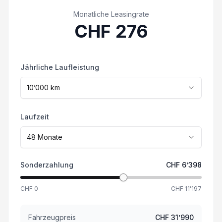
Ausstattung abweichen. Irrtümer und
Monatliche Leasingrate
Verkehrszeichenerkennung &
Zwischenverkauf vorbehalten.
CHF
276
Geschwindigkeitsbegrenz
Vehicle to Load V2L
Jährliche Laufleistung
LED Rückleuchten
10’000
km
Fernlichtassistent
Laufzeit
Spurhalteassistent LKA
48
Monate
Fahrersitz mit Lendenwirbelstütze verstellbar
Sonderzahlung
CHF
6’398
Fahrersitz 6-fach elektrisch verstellbar
CHF
0
CHF
11’197
Müdigkeitserkennung mit Kamera
Fahrzeugpreis
CHF
31’990