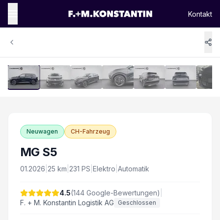
Kontakt
1
/
16
Vergrössern
Neuwagen
CH-Fahrzeug
MG S5
01.2026
|
25
km
|
231
PS
|
Elektro
|
Automatik
4.5
(
144
Google-Bewertungen)
|
F. + M. Konstantin Logistik AG
Geschlossen