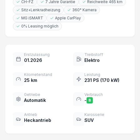
CH-FZ
7 Jahre Garantie
Reichweite 465 km
Sitz+Lenkradheizung
360° Kamera
MG iSMART
Apple CarPlay
0% Leasing möglich
Erstzulassung
Treibstoff
01.2026
Elektro
Kilometerstand
Leistung
25 km
231 PS (170 kW)
Getriebe
Verbrauch
Automatik
-
B
Antrieb
Karosserie
Heckantrieb
SUV