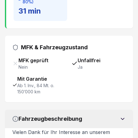
80%)
Details siehe gültige Preisliste des Importeurs
31
min
Elektronische Wegfahrsperre/ Alarmanlage
Toter-Winkel-Warnsystem/ Türöffnung
MFK & Fahrzeugzustand
Wärmepumpe
MFK geprüft
Unfallfrei
Kopfairbag vorne und hinten
Nein
Ja
Mit Garantie
Rücksitze umklappbar 60/40
Ab 1. Inv., 84 Mt. o.
150’000 km
ABS Antiblockiersystem
Batterieheizsystem
Fahrzeugbeschreibung
Stauassistent
Vielen Dank für Ihr Interesse an unserem