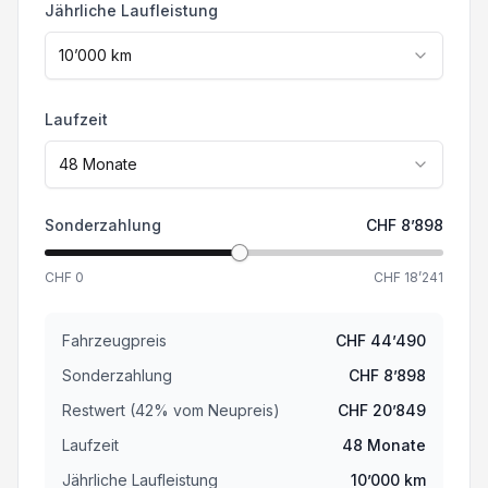
Jährliche Laufleistung
Spurwechselassistent
10’000
km
Park-Distanz-Sensor vorne + hinten
Laufzeit
Keine Gewähr auf die Angaben der Serienausstattung
48
Monate
Head-Up Display
Sonderzahlung
CHF
8’898
Seitenairbag Fahrer und Beifahrerseite
CHF
0
CHF
18’241
ABS Antiblockiersystem
Fahrzeugpreis
CHF
44’490
Sonderzahlung
CHF
8’898
360° Kamera
Restwert (
42
%
vom Neupreis
)
CHF
20’849
Multifunktionslenkrad beheizbar
Laufzeit
48
Monate
Jährliche Laufleistung
10’000
km
Apple Car Play/ Android Auto