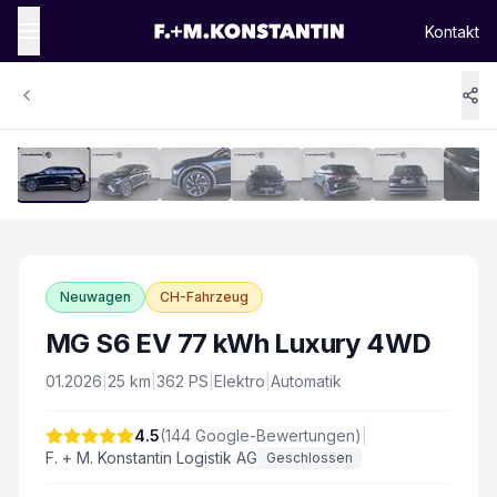
Kontakt
1
/
16
Vergrössern
Neuwagen
CH-Fahrzeug
MG S6 EV 77 kWh Luxury 4WD
01.2026
|
25
km
|
362
PS
|
Elektro
|
Automatik
4.5
(
144
Google-Bewertungen)
|
F. + M. Konstantin Logistik AG
Geschlossen