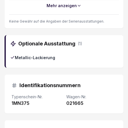
Mittelarmlehne hinten
Mehr anzeigen
Connect
Keine Gewähr auf die Angaben der Serienausstattungen.
Automatische Notbremsung
Optionale Ausstattung
(
1
)
Rückfahr-Querverkehrswarner
Metallic-Lackierung
Stauassistent
Batterieheizsystem
Identifikationsnummern
Rücksitze umklappbar 60/40
Typenschein-Nr.
Wagen-Nr.
1MN375
Elektronische Wegfahrsperre/ Alarmanlage
021665
Automatisch abblendbarer Innenspiegel