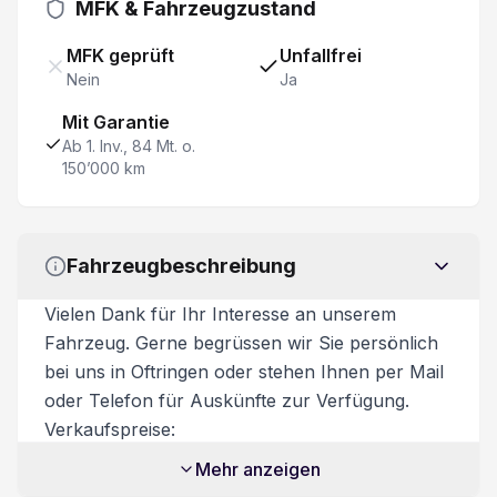
MFK & Fahrzeugzustand
Elektr. Lendenwirbelstütze Fahrersitz
MFK geprüft
Unfallfrei
Fernlichtassistent
Nein
Ja
Reifen-Reparatur Set
Mit Garantie
Ab 1. Inv., 84 Mt. o.
150’000 km
Spurverlassenswarnung
Heckklappe elektrisch mit Freihandfunktion
Fahrzeugbeschreibung
Berganfahr- Bergabfahrassistent
Vielen Dank für Ihr Interesse an unserem
Fahrzeug. Gerne begrüssen wir Sie persönlich
Heckspoiler
bei uns in Oftringen oder stehen Ihnen per Mail
oder Telefon für Auskünfte zur Verfügung.
Garantie 7 Jahre/ 150'000 km
Verkaufspreise:
Unsere Verkaufspreise sind inkl. 8.1%
LED Rückleuchten
Mehr anzeigen
Mehrwertsteuer. Zusatzkosten: