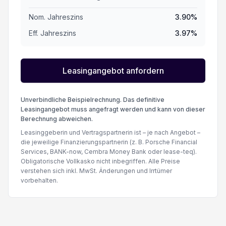
Nom. Jahreszins
3.90
%
ESP Elektronisches Stabilitätsprogramm
Eff. Jahreszins
3.97
%
Details siehe gültige Preisliste des Importeurs
Leasingangebot anfordern
Adaptive Geschwindigkeitsregelung ACC
Unverbindliche Beispielrechnung. Das definitive
Aussensp. m. Memory el. verstell-, anklapp- u. beh
Leasingangebot muss angefragt werden und kann von dieser
Berechnung abweichen.
Fahrersitz mit Memory
Leasinggeberin und Vertragspartnerin ist – je nach Angebot –
die jeweilige Finanzierungspartnerin (z. B. Porsche Financial
Services, BANK-now, Cembra Money Bank oder lease-teq).
Reifendruck-Sensoren TPMS
Obligatorische Vollkasko nicht inbegriffen. Alle Preise
verstehen sich inkl. MwSt. Änderungen und Irrtümer
Elektronische Parkbremse
vorbehalten.
Leseleuchten vorne + hinten