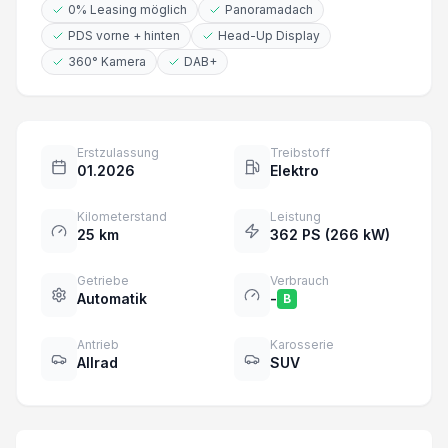
0% Leasing möglich
Panoramadach
PDS vorne + hinten
Head-Up Display
360° Kamera
DAB+
Erstzulassung
Treibstoff
01.2026
Elektro
Kilometerstand
Leistung
25 km
362 PS (266 kW)
Getriebe
Verbrauch
Automatik
-
B
Antrieb
Karosserie
Allrad
SUV