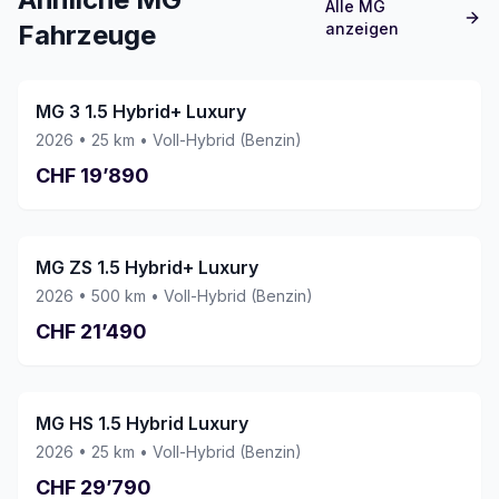
Alle
MG
kompetente und freundliche Art hat den
Fahrzeuge
anzeigen
ganzen Kaufprozess nochmals angenehmer
gemacht. Wir können diese Garage mit
bestem Gewissen weiterempfehlen und
würden jederzeit wieder ein Fahrzeug hier
MG 3 1.5 Hybrid+ Luxury
kaufen. Vielen Dank an das ganze Team!
2026
•
25
km •
Voll-Hybrid (Benzin)
CHF
19’890
MG ZS 1.5 Hybrid+ Luxury
2026
•
500
km •
Voll-Hybrid (Benzin)
CHF
21’490
MG HS 1.5 Hybrid Luxury
2026
•
25
km •
Voll-Hybrid (Benzin)
CHF
29’790