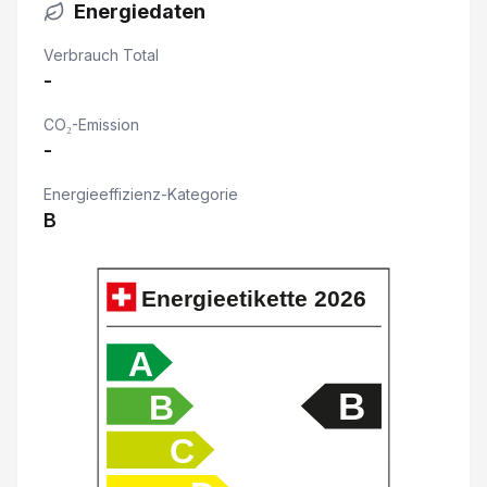
Energiedaten
Deaktivierung Beifahrerairbag
Verbrauch Total
Verkehrszeichenerkennung &
-
Geschwindigkeitsbegrenz
CO₂-Emission
-
Vehicle to Load V2L
Energieeffizienz-Kategorie
Spurhalteassistent LKA
B
Wildleder-Optik/ Kunstledersitze
Energieetikette
2026
Bluetooth-System
A
Panorama-Glasdach fix mit elektr. Storen
B
B
Dachreling silber
C
Ambientebeleuchtung