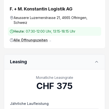
Verkaufspreis abgerechnet wird. Finanzierung /
F. + M. Konstantin Logistik AG
Leasing:
Aeussere Luzernerstrasse 21, 4665 Oftringen,
Gerne unterbreiten wir Ihnen ein auf Sie
Schweiz
zugeschnittenes Angebot für Ihre
Fahrzeugfinanzierung, zu Top Konditionen.
Heute:
07:30-12:00 Uhr, 13:15-18:15 Uhr
Eintausch / Ankauf:
Alle Öffnungszeiten
→
Gerne tauschen wir Ihr jetziges Fahrzeug zu
fairen Konditionen ein.
Wollen Sie Ihr Fahrzeug verkaufen? Nehmen
Leasing
Sie mit uns Kontakt auf. Die effektive
Ausstattung kann von der publizierten
Ausstattung abweichen. Irrtümer und
Monatliche Leasingrate
Zwischenverkauf vorbehalten.
CHF
375
Jährliche Laufleistung