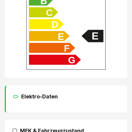
B
C
Heizbare Vordersitze mit elektr. Lendenwirbelstütz
D
Müdigkeitserkennung mit Kamera
E
E
Vordersitze mit Massagefunktion
F
G
2 Einzelsitze in der 3. Reihe
Panorama-Glasdach
Sitzbezüge in Kunstleder
Elektro-Daten
Audiosystem BOSE
LED-Scheinwerfer
MFK & Fahrzeugzustand