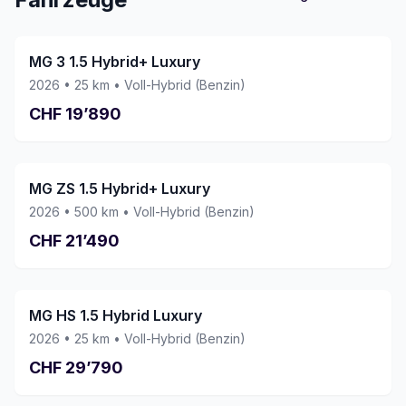
gemacht. Wir können diese Garage mit
bestem Gewissen weiterempfehlen und
würden jederzeit wieder ein Fahrzeug hier
MG 3 1.5 Hybrid+ Luxury
kaufen. Vielen Dank an das ganze Team!
2026
•
25
km •
Voll-Hybrid (Benzin)
CHF
19’890
MG ZS 1.5 Hybrid+ Luxury
2026
•
500
km •
Voll-Hybrid (Benzin)
CHF
21’490
MG HS 1.5 Hybrid Luxury
2026
•
25
km •
Voll-Hybrid (Benzin)
CHF
29’790