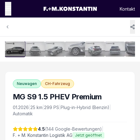
Kontakt
1
/
16
Vergrössern
Neuwagen
CH-Fahrzeug
MG S9 1.5 PHEV Premium
01.2026
|
25
km
|
299
PS
|
Plug-in-Hybrid (Benzin)
|
Automatik
4.5
(
144
Google-Bewertungen)
|
F. + M. Konstantin Logistik AG
Jetzt geöffnet