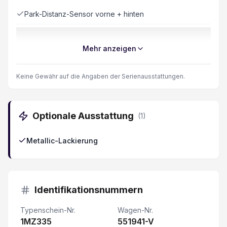
Park-Distanz-Sensor vorne + hinten
LED Rückleuchten
Mehr anzeigen
Geschwindigkeitslimit Assistent
Keine Gewähr auf die Angaben der Serienausstattungen.
Keine Gewähr auf die Angaben der Serienausstattung
Optionale Ausstattung
(
1
)
LED Tagfahrlicht
Metallic-Lackierung
Rückfahrkamera
Spurhalteassistent LKA
Identifikationsnummern
Leichtmetallfelgen 20"
Typenschein-Nr.
Wagen-Nr.
1MZ335
Vehicle to Load V2L
551941-V