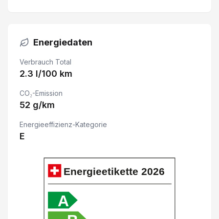
Aussenspiegel elektrisch verstellbar/ heizbar und
Energiedaten
Adaptive Geschwindigkeitsregelung ACC
Verbrauch Total
Keyless Entry System
2.3 l/100 km
CO₂-Emission
Vordersitze belüftet
52 g/km
Heckklappe elektrisch mit Freihandfunktion
Energieeffizienz-Kategorie
E
Drei Zonen-Klimaautomatik
Apple Car Play/ Android Auto
Energieetikette
2026
Automatisch abblendbarer Innenspiegel
A
Details siehe gültige Preisliste des Importeurs