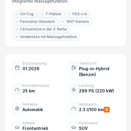
integrierter Massagefunktion.
CH-Fzg.
7-Plätzer
PDS v+h
Panorama-Glasdach
360° Kamera
2 Einzelsitze in der 3. Reihe
Vordersitze mit Massagefunktion
Erstzulassung
Treibstoff
01.2026
Plug-in-Hybrid
(Benzin)
Kilometerstand
Leistung
25 km
299 PS (220 kW)
Getriebe
Verbrauch
Automatik
2.3 l/100 km
E
Antrieb
Karosserie
Frontantrieb
SUV