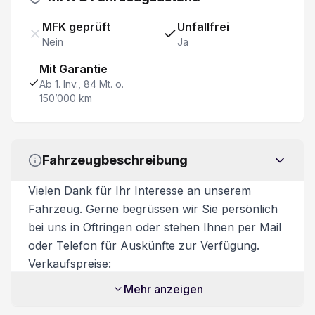
Fahrersitz mit Memory
MFK geprüft
Unfallfrei
Nein
Ja
Fahrersitz 8-fach elektrisch verstellbar
Mit Garantie
* Provisorische Preise / Daten *
Ab 1. Inv., 84 Mt. o.
150’000 km
360° Kamera
Stauassistent
Fahrzeugbeschreibung
Vielen Dank für Ihr Interesse an unserem
Fahrzeug. Gerne begrüssen wir Sie persönlich
bei uns in Oftringen oder stehen Ihnen per Mail
oder Telefon für Auskünfte zur Verfügung.
Verkaufspreise:
Unsere Verkaufspreise sind inkl. 8.1%
Mehr anzeigen
Mehrwertsteuer. Zusatzkosten: