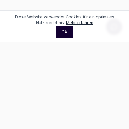
Diese Website verwendet Cookies für ein optimales
Nutzererlebnis.
Mehr erfahren
OK
F. + M. Konstantin Logistik AG
Äussere Luzernerstrasse 21
4665 Oftringen
Weitere Ausstellung:
Helblingstrasse 1
4852 Rothrist
Ausstellung ohne Beratung vor Ort
Telefon:
+41 62 797 22 44