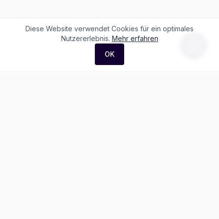
Diese Website verwendet Cookies für ein optimales
Nutzererlebnis.
Mehr erfahren
OK
F. + M. Konstantin Logistik AG
Äussere Luzernerstrasse 21
4665 Oftringen
Weitere Ausstellung:
Helblingstrasse 1
4852 Rothrist
Ausstellung ohne Beratung vor Ort
Telefon:
+41 62 797 22 44