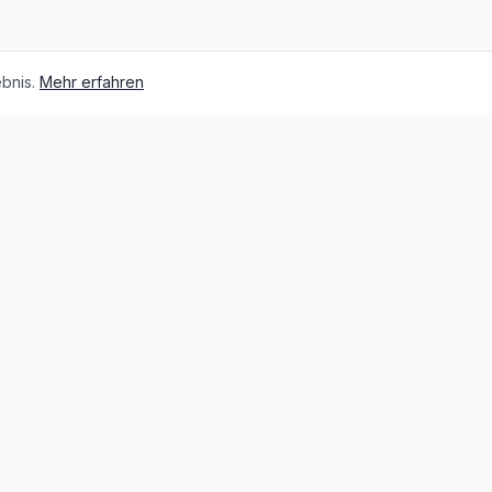
bnis.
Mehr erfahren
Über unsere Fahrzeuge
Über MG
Die Geschichte von MG
MG IM
MG Cyberster
MG kaufen, Leasing oder Auto-Abo