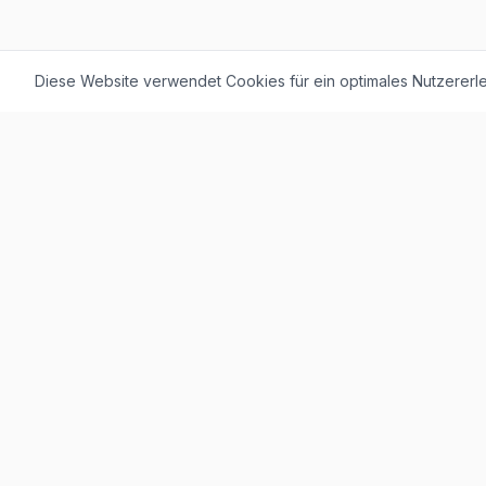
Diese Website verwendet Cookies für ein optimales Nutzererle
F. + M. Konstantin Logistik AG
Äussere Luzernerstrasse 21
4665 Oftringen
Weitere Ausstellung:
Helblingstrasse 1
4852 Rothrist
Ausstellung ohne Beratung vor Ort
Telefon:
+41 62 797 22 44
WhatsApp:
+41 62 797 79 56