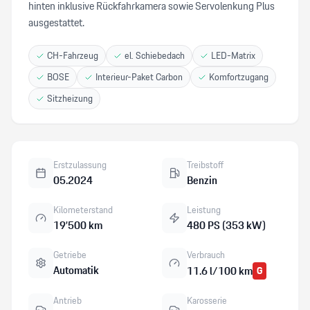
hinten inklusive Rückfahrkamera sowie Servolenkung Plus
ausgestattet.
CH-Fahrzeug
el. Schiebedach
LED-Matrix
BOSE
Interieur-Paket Carbon
Komfortzugang
Sitzheizung
Erstzulassung
Treibstoff
05.2024
Benzin
Kilometerstand
Leistung
19’500 km
480 PS (353 kW)
Getriebe
Verbrauch
Automatik
11.6 l/100 km
G
Antrieb
Karosserie