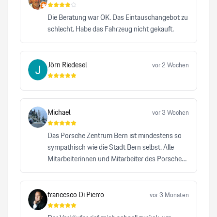
Die Beratung war OK. Das Eintauschangebot zu
schlecht. Habe das Fahrzeug nicht gekauft.
Jörn Riedesel
vor 2 Wochen
Michael
vor 3 Wochen
Das Porsche Zentrum Bern ist mindestens so
sympathisch wie die Stadt Bern selbst. Alle
Mitarbeiterinnen und Mitarbeiter des Porsche
Zentrums Bern leisten einen bemerkenswerten
Beitrag dazu, dass die Traditionsmarke Porsche
auf höchstem Niveau repräsentiert wird. Kein
francesco Di Pierro
vor 3 Monaten
anderes Autohaus, das ich bisher besucht habe,
hat mich mit einer vergleichbaren Herzlichkeit,