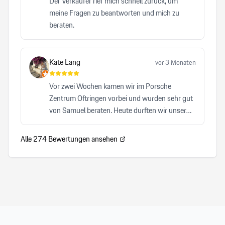
Der Verkäufer rief mich schnell zurück, um
Professionalität und Zuverlässigkeit überzeugt.
meine Fragen zu beantworten und mich zu
beraten.
Kate Lang
vor 3 Monaten
Vor zwei Wochen kamen wir im Porsche
Zentrum Oftringen vorbei und wurden sehr gut
von Samuel beraten. Heute durften wir unser
Auto abholen und waren von A-Z zufrieden. Wir
können Samuel von Herzen und auch das
Alle
274
Bewertungen ansehen
Porsche Zentrum Oftrigen sehr empfehlen.
Herzlicher, kompetenter Service, der keinen
Wunsch offen lässt. Wir freuen uns auf den
nächsten Besuch!