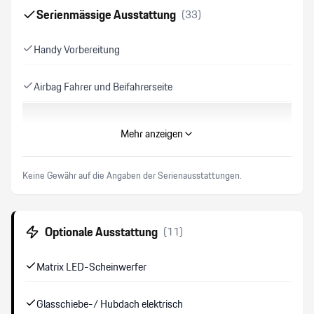
Serienmässige Ausstattung
(
33
)
Handy Vorbereitung
Airbag Fahrer und Beifahrerseite
Zentralverriegelung mit Fernbedienung
Mehr anzeigen
Bremssättel rot lackiert
Keine Gewähr auf die Angaben der Serienausstattungen.
Porsche Communication Management PCM
Optionale Ausstattung
(
11
)
Reifendruck-Kontrollsystem RDK
Matrix LED-Scheinwerfer
Sound Package Plus
Glasschiebe-/ Hubdach elektrisch
Leichtmetallräder 20"/21"