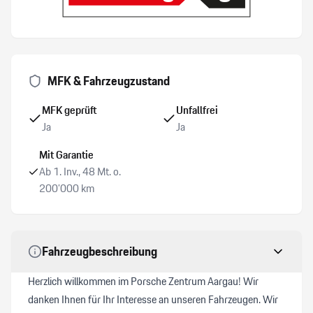
Aussenspiegel elektrisch verstellbar und heizbar
Active Suspension Management PASM
MFK & Fahrzeugzustand
Connect Plus
MFK geprüft
Unfallfrei
Ja
Ja
Park-Distanz-Sensor vorne + hinten
Mit Garantie
Ab 1. Inv., 48 Mt. o.
Zwei Zonen-Klimaautomatik
200’000 km
Ottopartikelfilter
Fahrzeugbeschreibung
ABS Antiblockiersystem
Herzlich willkommen im Porsche Zentrum Aargau! Wir
Seitenairbag Fahrer und Beifahrerseite
danken Ihnen für Ihr Interesse an unseren Fahrzeugen. Wir