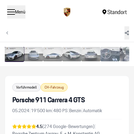
Standort
Menü
1
/
13
Vergrössern
Vorführmodell
CH-Fahrzeug
Porsche 911 Carrera 4 GTS
05.2024
|
19’500
km
|
480
PS
|
Benzin
|
Automatik
4.5
(
274
Google-Bewertungen)
|
Porsche Zentrum Aargau, F. + M. Konstantin AG