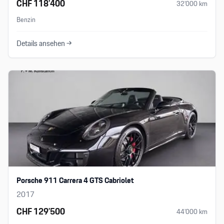
CHF 118’400
32’000
km
Benzin
Details ansehen →
Porsche 911 Carrera 4 GTS Cabriolet
2017
CHF 129’500
44’000
km